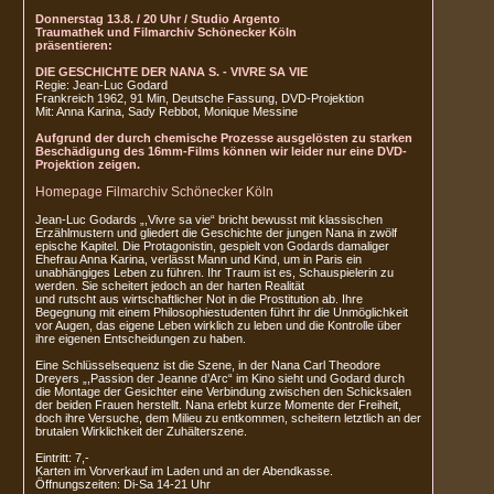
Donnerstag 13.8. / 20 Uhr / Studio Argento
Traumathek und Filmarchiv Schönecker Köln
präsentieren:
DIE GESCHICHTE DER NANA S. - VIVRE SA VIE
Regie: Jean-Luc Godard
Frankreich 1962, 91 Min, Deutsche Fassung, DVD-Projektion
Mit: Anna Karina, Sady Rebbot, Monique Messine
Aufgrund der durch chemische Prozesse ausgelösten zu starken
Beschädigung des 16mm-Films können wir leider nur eine DVD-
Projektion zeigen.
Homepage Filmarchiv Schönecker Köln
Jean-Luc Godards „,Vivre sa vie“ bricht bewusst mit klassischen
Erzählmustern und gliedert die Geschichte der jungen Nana in zwölf
epische Kapitel. Die Protagonistin, gespielt von Godards damaliger
Ehefrau Anna Karina, verlässt Mann und Kind, um in Paris ein
unabhängiges Leben zu führen. Ihr Traum ist es, Schauspielerin zu
werden. Sie scheitert jedoch an der harten Realität
und rutscht aus wirtschaftlicher Not in die Prostitution ab. Ihre
Begegnung mit einem Philosophiestudenten führt ihr die Unmöglichkeit
vor Augen, das eigene Leben wirklich zu leben und die Kontrolle über
ihre eigenen Entscheidungen zu haben.
Eine Schlüsselsequenz ist die Szene, in der Nana Carl Theodore
Dreyers „,Passion der Jeanne d’Arc“ im Kino sieht und Godard durch
die Montage der Gesichter eine Verbindung zwischen den Schicksalen
der beiden Frauen herstellt. Nana erlebt kurze Momente der Freiheit,
doch ihre Versuche, dem Milieu zu entkommen, scheitern letztlich an der
brutalen Wirklichkeit der Zuhälterszene.
Eintritt: 7,-
Karten im Vorverkauf im Laden und an der Abendkasse.
Öffnungszeiten: Di-Sa 14-21 Uhr