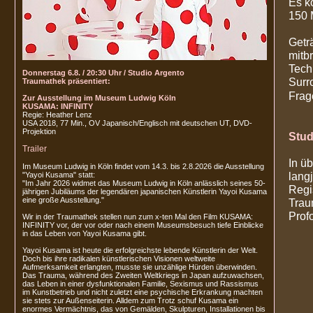
Es k
150 M
Getr
mitb
Tech
Donnerstag 6.8. / 20:30 Uhr / Studio Argento
Surro
Traumathek präsentiert:
Fra
Zur Ausstellung im Museum Ludwig Köln
KUSAMA: INFINITY
Regie: Heather Lenz
USA 2018, 77 Min., OV Japanisch/Englisch mit deutschen UT, DVD-
Projektion
Stud
Trailer
In ü
Im Museum Ludwig in Köln findet vom 14.3. bis 2.8.2026 die Ausstellung
lang
"Yayoi Kusama" statt:
"Im Jahr 2026 widmet das Museum Ludwig in Köln anlässlich seines 50-
Regi
jährigen Jubiläums der legendären japanischen Künstlerin Yayoi Kusama
eine große Ausstellung."
Trau
Prof
Wir in der Traumathek stellen nun zum x-ten Mal den Film KUSAMA:
INFINITY vor, der vor oder nach einem Museumsbesuch tiefe Einblicke
in das Leben von Yayoi Kusama gibt.
Yayoi Kusama ist heute die erfolgreichste lebende Künstlerin der Welt.
Doch bis ihre radikalen künstlerischen Visionen weltweite
Aufmerksamkeit erlangten, musste sie unzählige Hürden überwinden.
Das Trauma, während des Zweiten Weltkriegs in Japan aufzuwachsen,
das Leben in einer dysfunktionalen Familie, Sexismus und Rassismus
im Kunstbetrieb und nicht zuletzt eine psychische Erkrankung machten
sie stets zur Außenseiterin. Alldem zum Trotz schuf Kusama ein
enormes Vermächtnis, das von Gemälden, Skulpturen, Installationen bis