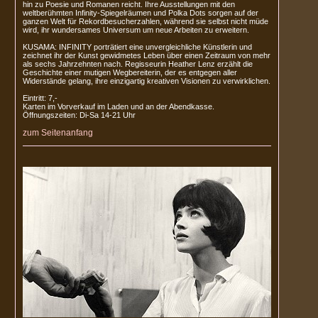
hin zu Poesie und Romanen reicht. Ihre Ausstellungen mit den
weltberühmten Infinity-Spiegelräumen und Polka Dots sorgen auf der
ganzen Welt für Rekordbesucherzahlen, während sie selbst nicht müde
wird, ihr wundersames Universum um neue Arbeiten zu erweitern.
KUSAMA: INFINITY porträtiert eine unvergleichliche Künstlerin und
zeichnet ihr der Kunst gewidmetes Leben über einen Zeitraum von mehr
als sechs Jahrzehnten nach. Regisseurin Heather Lenz erzählt die
Geschichte einer mutigen Wegbereiterin, der es entgegen aller
Widerstände gelang, ihre einzigartig kreativen Visionen zu verwirklichen.
Eintritt: 7,-
Karten im Vorverkauf im Laden und an der Abendkasse.
Öffnungszeiten: Di-Sa 14-21 Uhr
zum Seitenanfang