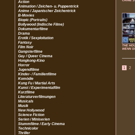
CRIME 1
Action
Animation / Zeichen- u. Puppentrick
Anime / Japanischer Zeichentrick
B-Movies
Biopic (Portraits)
Bollywood (Indische Filme)
Dokumentarfilme
Drama
Erotik / Sexploitation
Fantasy
THE HOU
Film Noir
WENN S
Gangsterfilme
Gay / Queer Cinema
Hongkong-Kino
Horror
1
2
Jugendfilme
Kinder- / Familienfilme
Komödie
Kung Fu / Martial Arts
Kunst / Experimentalfilm
Kurzfilme
Literaturverfilmungen
Musicals
Musik
New Hollywood
Science Fiction
Serien / Miniserien
Stummfilme / Early Cinema
Technicolor
Thriller