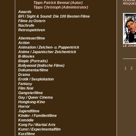
CLASSE
Tipps Patrick Bennat (Autor)
RISQUE
Tipps Christoph (Administrator)
Awards
BFI / Sight & Sound: Die 100 Besten Filme
Filme zu Ostern
Nachrufe
Retrospektiven
Abenteuerfilme
Action
LE JOUR
Animation / Zeichen- u. Puppentrick
Anime / Japanischer Zeichentrick
B-Movies
Biopic (Portraits)
Bollywood (Indische Filme)
1
2
Dokumentarfilme
Drama
Erotik / Sexploitation
Fantasy
Film Noir
Gangsterfilme
Gay / Queer Cinema
Hongkong-Kino
Horror
Jugendfilme
Kinder- / Familienfilme
Komödie
Kung Fu / Martial Arts
Kunst / Experimentalfilm
Kurzfilme