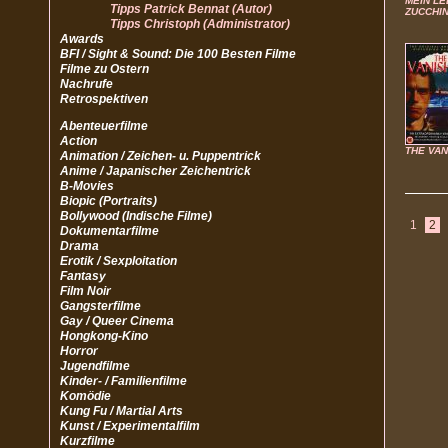
MEIN LE
Tipps Patrick Bennat (Autor)
ZUCCHIN
Tipps Christoph (Administrator)
Awards
BFI / Sight & Sound: Die 100 Besten Filme
Filme zu Ostern
Nachrufe
Retrospektiven
Abenteuerfilme
Action
THE VAN
Animation / Zeichen- u. Puppentrick
Anime / Japanischer Zeichentrick
B-Movies
Biopic (Portraits)
Bollywood (Indische Filme)
1
2
Dokumentarfilme
Drama
Erotik / Sexploitation
Fantasy
Film Noir
Gangsterfilme
Gay / Queer Cinema
Hongkong-Kino
Horror
Jugendfilme
Kinder- / Familienfilme
Komödie
Kung Fu / Martial Arts
Kunst / Experimentalfilm
Kurzfilme