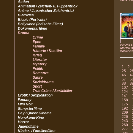
WESTER
Action
Animation / Zeichen- u. Puppentrick
Anime / Japanischer Zeichentrick
B-Movies
Biopic (Portraits)
Bollywood (Indische Filme)
Dokumentarfilme
Drama
Crime
Epen
PROFES
Familie
MARSTO
Historie / Kostüm
WONDE
Krieg
Literatur
Mystery
1
2
Politik
25
2
Romanze
46
4
Satire
67
6
Sozialdrama
88
8
Sport
107
True Crime / Serialkiller
124
Erotik / Sexploitation
141
Fantasy
158
Film Noir
175
192
Gangsterfilme
209
Gay / Queer Cinema
226
Hongkong-Kino
243
Horror
260
Jugendfilme
277
Kinder- / Familienfilme