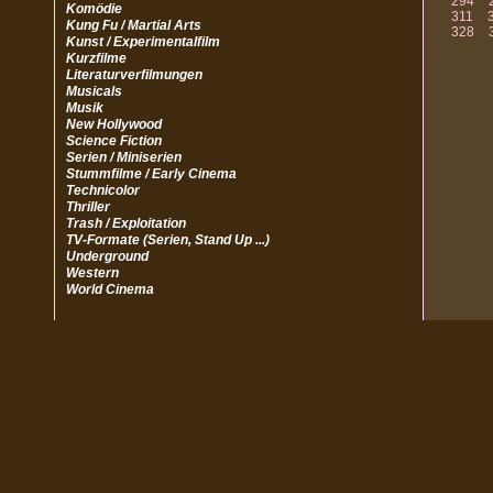
294
Komödie
311
Kung Fu / Martial Arts
328
Kunst / Experimentalfilm
Kurzfilme
Literaturverfilmungen
Musicals
Musik
New Hollywood
Science Fiction
Serien / Miniserien
Stummfilme / Early Cinema
Technicolor
Thriller
Trash / Exploitation
TV-Formate (Serien, Stand Up ...)
Underground
Western
World Cinema