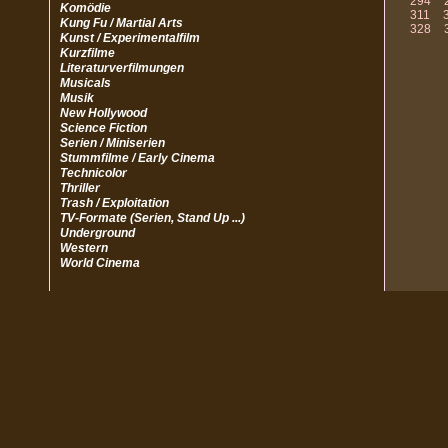
294
Komödie
311
Kung Fu / Martial Arts
328
Kunst / Experimentalfilm
Kurzfilme
Literaturverfilmungen
Musicals
Musik
New Hollywood
Science Fiction
Serien / Miniserien
Stummfilme / Early Cinema
Technicolor
Thriller
Trash / Exploitation
TV-Formate (Serien, Stand Up ...)
Underground
Western
World Cinema