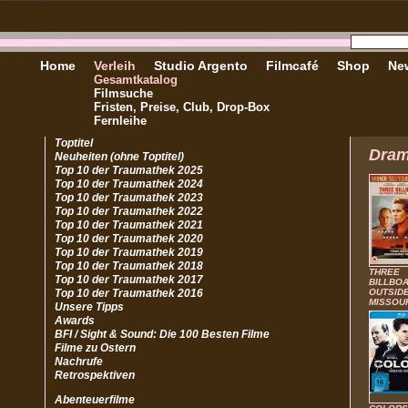
Home
Verleih
Studio Argento
Filmcafé
Shop
New
Gesamtkatalog
Filmsuche
Fristen, Preise, Club, Drop-Box
Fernleihe
Toptitel
Dra
Neuheiten (ohne Toptitel)
Top 10 der Traumathek 2025
Top 10 der Traumathek 2024
Top 10 der Traumathek 2023
Top 10 der Traumathek 2022
Top 10 der Traumathek 2021
Top 10 der Traumathek 2020
Top 10 der Traumathek 2019
Top 10 der Traumathek 2018
THREE
Top 10 der Traumathek 2017
BILLBO
Top 10 der Traumathek 2016
OUTSIDE
MISSOU
Unsere Tipps
Awards
BFI / Sight & Sound: Die 100 Besten Filme
Filme zu Ostern
Nachrufe
Retrospektiven
Abenteuerfilme