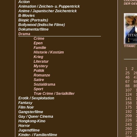
COLORS 
Action
DER GE
Animation / Zeichen- u. Puppentrick
Anime / Japanischer Zeichentrick
B-Movies
Biopic (Portraits)
Bollywood (Indische Filme)
Dokumentarfilme
Drama
Crime
Epen
TITANIC
Familie
Historie / Kostüm
Krieg
Literatur
Mystery
1
2
Politik
25
2
Romanze
46
4
Satire
67
6
Sozialdrama
88
8
Sport
107
True Crime / Serialkiller
124
Erotik / Sexploitation
141
Fantasy
158
Film Noir
175
192
Gangsterfilme
209
Gay / Queer Cinema
226
Hongkong-Kino
243
Horror
260
Jugendfilme
277
Kinder- / Familienfilme