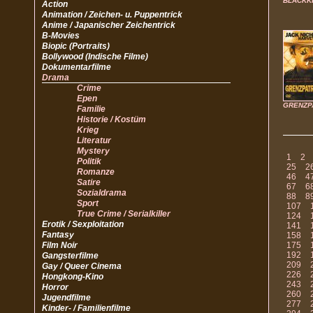
BLACKK
Action
Animation / Zeichen- u. Puppentrick
Anime / Japanischer Zeichentrick
B-Movies
Biopic (Portraits)
Bollywood (Indische Filme)
Dokumentarfilme
Drama
Crime
Epen
GRENZP
Familie
Historie / Kostüm
Krieg
Literatur
Mystery
1
2
Politik
25
2
Romanze
46
4
Satire
67
6
Sozialdrama
88
8
Sport
107
True Crime / Serialkiller
124
Erotik / Sexploitation
141
Fantasy
158
Film Noir
175
192
Gangsterfilme
209
Gay / Queer Cinema
226
Hongkong-Kino
243
Horror
260
Jugendfilme
277
Kinder- / Familienfilme