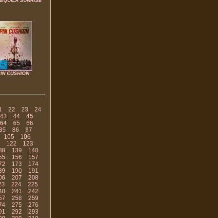
TEQUILA SUNRISE
IN CUSHION
1
22
23
24
43
44
45
64
65
66
85
86
87
105
106
122
123
38
139
140
55
156
157
72
173
174
89
190
191
06
207
208
23
224
225
40
241
242
57
258
259
74
275
276
91
292
293