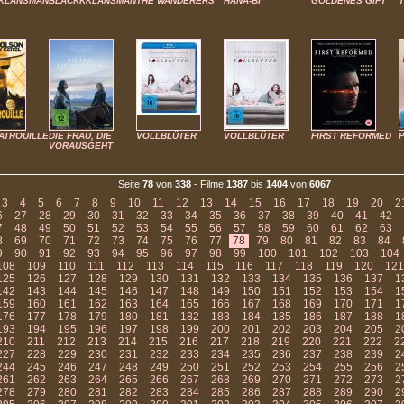
KLANSMAN
BLACKKKLANSMAN
THE WANDERERS
HANA-BI
GOLDENES GIFT
ATROUILLE
DIE FRAU, DIE
VOLLBLÜTER
VOLLBLÜTER
FIRST REFORMED
P
VORAUSGEHT
Seite
78
von
338
- Filme
1387
bis
1404
von
6067
3
4
5
6
7
8
9
10
11
12
13
14
15
16
17
18
19
20
2
6
27
28
29
30
31
32
33
34
35
36
37
38
39
40
41
42
7
48
49
50
51
52
53
54
55
56
57
58
59
60
61
62
63
8
69
70
71
72
73
74
75
76
77
78
79
80
81
82
83
84
9
90
91
92
93
94
95
96
97
98
99
100
101
102
103
104
108
109
110
111
112
113
114
115
116
117
118
119
120
121
125
126
127
128
129
130
131
132
133
134
135
136
137
1
142
143
144
145
146
147
148
149
150
151
152
153
154
1
159
160
161
162
163
164
165
166
167
168
169
170
171
1
176
177
178
179
180
181
182
183
184
185
186
187
188
1
193
194
195
196
197
198
199
200
201
202
203
204
205
2
210
211
212
213
214
215
216
217
218
219
220
221
222
2
227
228
229
230
231
232
233
234
235
236
237
238
239
2
244
245
246
247
248
249
250
251
252
253
254
255
256
2
261
262
263
264
265
266
267
268
269
270
271
272
273
2
278
279
280
281
282
283
284
285
286
287
288
289
290
2