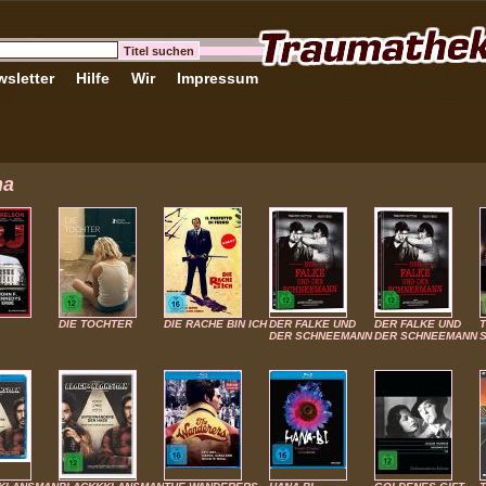
sletter
Hilfe
Wir
Impressum
ma
DIE TOCHTER
DIE RACHE BIN ICH
DER FALKE UND
DER FALKE UND
DER SCHNEEMANN
DER SCHNEEMANN