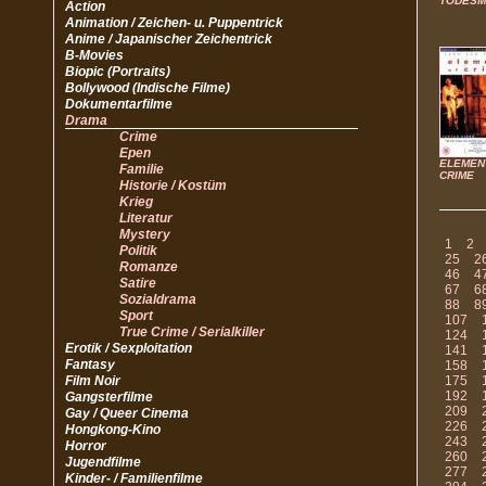
TODESM
Action
Animation / Zeichen- u. Puppentrick
Anime / Japanischer Zeichentrick
B-Movies
Biopic (Portraits)
Bollywood (Indische Filme)
Dokumentarfilme
Drama
Crime
Epen
ELEMEN
Familie
CRIME
Historie / Kostüm
Krieg
Literatur
Mystery
1
2
Politik
25
2
Romanze
46
4
Satire
67
6
Sozialdrama
88
8
Sport
107
True Crime / Serialkiller
124
Erotik / Sexploitation
141
Fantasy
158
Film Noir
175
192
Gangsterfilme
209
Gay / Queer Cinema
226
Hongkong-Kino
243
Horror
260
Jugendfilme
277
Kinder- / Familienfilme