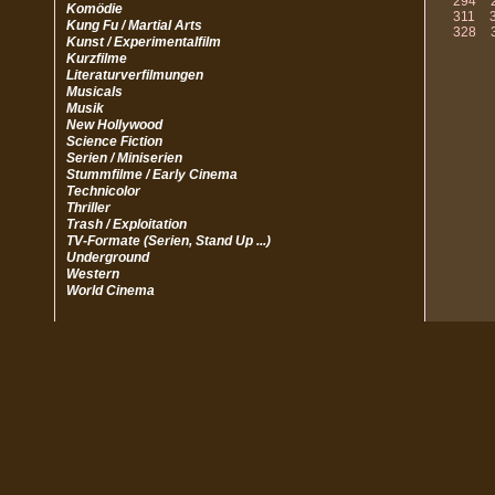
294
Komödie
311
Kung Fu / Martial Arts
328
Kunst / Experimentalfilm
Kurzfilme
Literaturverfilmungen
Musicals
Musik
New Hollywood
Science Fiction
Serien / Miniserien
Stummfilme / Early Cinema
Technicolor
Thriller
Trash / Exploitation
TV-Formate (Serien, Stand Up ...)
Underground
Western
World Cinema