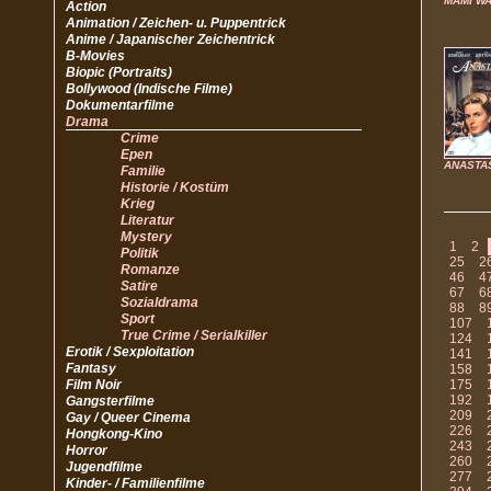
MAMI WA
Action
Animation / Zeichen- u. Puppentrick
Anime / Japanischer Zeichentrick
B-Movies
Biopic (Portraits)
Bollywood (Indische Filme)
Dokumentarfilme
Drama
Crime
Epen
ANASTA
Familie
Historie / Kostüm
Krieg
Literatur
Mystery
1
2
Politik
25
2
Romanze
46
4
Satire
67
6
Sozialdrama
88
8
Sport
107
True Crime / Serialkiller
124
Erotik / Sexploitation
141
Fantasy
158
Film Noir
175
192
Gangsterfilme
209
Gay / Queer Cinema
226
Hongkong-Kino
243
Horror
260
Jugendfilme
277
Kinder- / Familienfilme