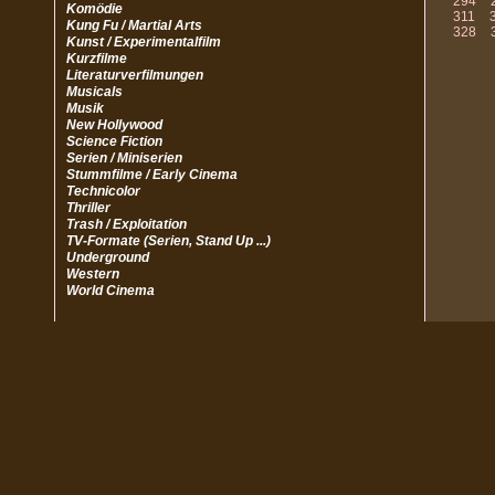
294
Komödie
311
Kung Fu / Martial Arts
328
Kunst / Experimentalfilm
Kurzfilme
Literaturverfilmungen
Musicals
Musik
New Hollywood
Science Fiction
Serien / Miniserien
Stummfilme / Early Cinema
Technicolor
Thriller
Trash / Exploitation
TV-Formate (Serien, Stand Up ...)
Underground
Western
World Cinema