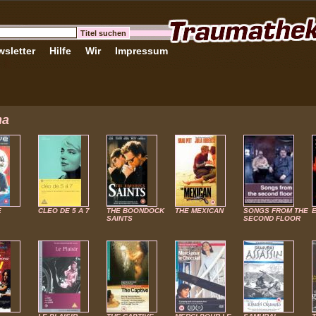
sletter
Hilfe
Wir
Impressum
ma
E
CLEO DE 5 A 7
THE BOONDOCK
THE MEXICAN
SONGS FROM THE
E
SAINTS
SECOND FLOOR