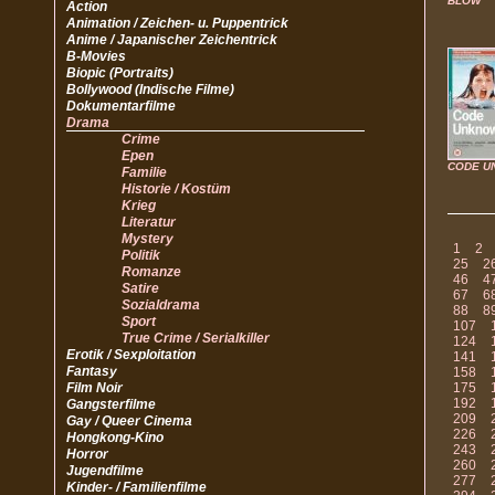
BLOW
Action
Animation / Zeichen- u. Puppentrick
Anime / Japanischer Zeichentrick
B-Movies
Biopic (Portraits)
Bollywood (Indische Filme)
Dokumentarfilme
Drama
Crime
Epen
CODE U
Familie
Historie / Kostüm
Krieg
Literatur
Mystery
1
2
Politik
25
2
Romanze
46
4
Satire
67
6
Sozialdrama
88
8
Sport
107
True Crime / Serialkiller
124
Erotik / Sexploitation
141
Fantasy
158
Film Noir
175
192
Gangsterfilme
209
Gay / Queer Cinema
226
Hongkong-Kino
243
Horror
260
Jugendfilme
277
Kinder- / Familienfilme