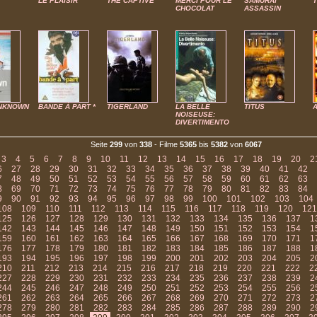
LE PLAISIR
THE CAPTIVE
MERCI POUR LE
SAMURAI
CHOCOLAT
ASSASSIN
NKNOWN
BANDE À PART *
TIGERLAND
LA BELLE
TITUS
NOISEUSE:
DIVERTIMENTO
Seite
299
von
338
- Filme
5365
bis
5382
von
6067
3
4
5
6
7
8
9
10
11
12
13
14
15
16
17
18
19
20
2
6
27
28
29
30
31
32
33
34
35
36
37
38
39
40
41
42
7
48
49
50
51
52
53
54
55
56
57
58
59
60
61
62
63
8
69
70
71
72
73
74
75
76
77
78
79
80
81
82
83
84
9
90
91
92
93
94
95
96
97
98
99
100
101
102
103
104
108
109
110
111
112
113
114
115
116
117
118
119
120
121
125
126
127
128
129
130
131
132
133
134
135
136
137
1
142
143
144
145
146
147
148
149
150
151
152
153
154
1
159
160
161
162
163
164
165
166
167
168
169
170
171
1
176
177
178
179
180
181
182
183
184
185
186
187
188
1
193
194
195
196
197
198
199
200
201
202
203
204
205
2
210
211
212
213
214
215
216
217
218
219
220
221
222
2
227
228
229
230
231
232
233
234
235
236
237
238
239
2
244
245
246
247
248
249
250
251
252
253
254
255
256
2
261
262
263
264
265
266
267
268
269
270
271
272
273
2
278
279
280
281
282
283
284
285
286
287
288
289
290
2