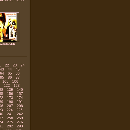
THE GOVERNESS
ALASKA.DE
1
22
23
24
43
44
45
64
65
66
85
86
87
105
106
122
123
38
139
140
55
156
157
72
173
174
89
190
191
06
207
208
23
224
225
40
241
242
57
258
259
74
275
276
91
292
293