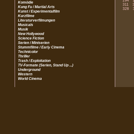
294
Komödie
311
Kung Fu / Martial Arts
328
Kunst / Experimentalfilm
Kurzfilme
Literaturverfilmungen
Musicals
Musik
New Hollywood
Science Fiction
Serien / Miniserien
Stummfilme / Early Cinema
Technicolor
Thriller
Trash / Exploitation
TV-Formate (Serien, Stand Up ...)
Underground
Western
World Cinema