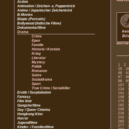
IRREVE
Action
Animation / Zeichen- u. Puppentrick
Anime / Japanischer Zeichentrick
B-Movies
Biopic (Portraits)
Bollywood (Indische Filme)
Dokumentarfilme
Drama
Crime
Epen
BROTHE
Familie
Historie / Kostüm
Krieg
Literatur
Mystery
1
2
Politik
25
2
Romanze
46
4
Satire
67
6
Sozialdrama
88
8
Sport
107
True Crime / Serialkiller
124
Erotik / Sexploitation
141
Fantasy
158
Film Noir
175
192
Gangsterfilme
209
Gay / Queer Cinema
226
Hongkong-Kino
243
Horror
260
Jugendfilme
277
Kinder- / Familienfilme