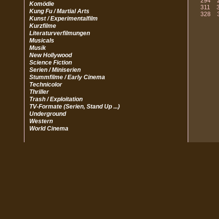
294
Komödie
311
Kung Fu / Martial Arts
328
Kunst / Experimentalfilm
Kurzfilme
Literaturverfilmungen
Musicals
Musik
New Hollywood
Science Fiction
Serien / Miniserien
Stummfilme / Early Cinema
Technicolor
Thriller
Trash / Exploitation
TV-Formate (Serien, Stand Up ...)
Underground
Western
World Cinema