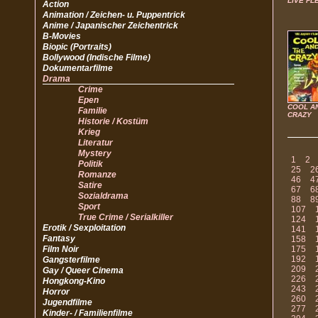
LIVE FL
Action
Animation / Zeichen- u. Puppentrick
Anime / Japanischer Zeichentrick
B-Movies
Biopic (Portraits)
Bollywood (Indische Filme)
Dokumentarfilme
Drama
Crime
Epen
COOL A
Familie
CRAZY
Historie / Kostüm
Krieg
Literatur
Mystery
1
2
Politik
25
2
Romanze
46
4
Satire
67
6
Sozialdrama
88
8
Sport
107
True Crime / Serialkiller
124
Erotik / Sexploitation
141
Fantasy
158
Film Noir
175
192
Gangsterfilme
209
Gay / Queer Cinema
226
Hongkong-Kino
243
Horror
260
Jugendfilme
277
Kinder- / Familienfilme