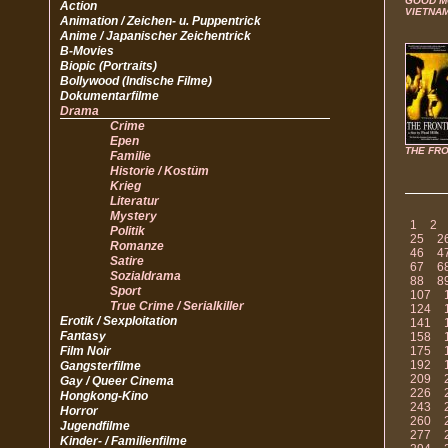
GOOD M
Action
VIETNA
Animation / Zeichen- u. Puppentrick
Anime / Japanischer Zeichentrick
B-Movies
Biopic (Portraits)
Bollywood (Indische Filme)
Dokumentarfilme
Drama
Crime
Epen
THE FR
Familie
Historie / Kostüm
Krieg
Literatur
Mystery
1
2
Politik
25
2
Romanze
46
4
Satire
67
6
Sozialdrama
88
8
Sport
107
True Crime / Serialkiller
124
Erotik / Sexploitation
141
Fantasy
158
Film Noir
175
192
Gangsterfilme
209
Gay / Queer Cinema
226
Hongkong-Kino
243
Horror
260
Jugendfilme
277
Kinder- / Familienfilme