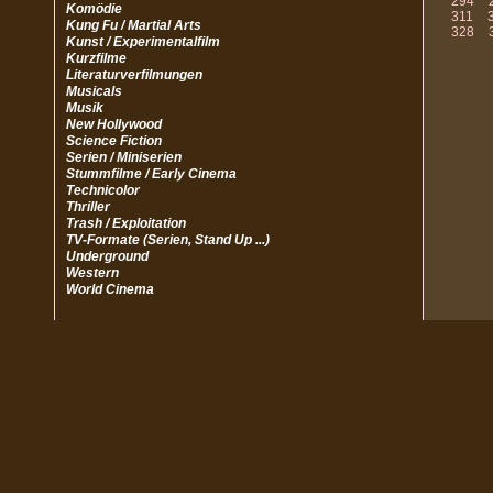
294
Komödie
311
Kung Fu / Martial Arts
328
Kunst / Experimentalfilm
Kurzfilme
Literaturverfilmungen
Musicals
Musik
New Hollywood
Science Fiction
Serien / Miniserien
Stummfilme / Early Cinema
Technicolor
Thriller
Trash / Exploitation
TV-Formate (Serien, Stand Up ...)
Underground
Western
World Cinema