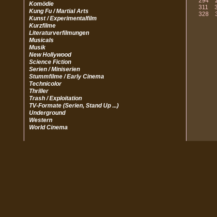
294
Komödie
311
Kung Fu / Martial Arts
328
Kunst / Experimentalfilm
Kurzfilme
Literaturverfilmungen
Musicals
Musik
New Hollywood
Science Fiction
Serien / Miniserien
Stummfilme / Early Cinema
Technicolor
Thriller
Trash / Exploitation
TV-Formate (Serien, Stand Up ...)
Underground
Western
World Cinema