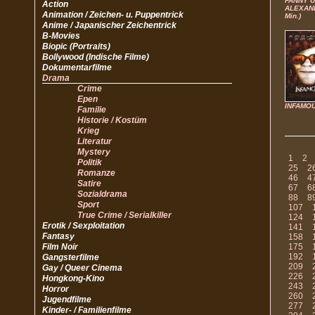
FANNY 
Action
ALEXAND
Animation / Zeichen- u. Puppentrick
Min.)
Anime / Japanischer Zeichentrick
B-Movies
Biopic (Portraits)
Bollywood (Indische Filme)
Dokumentarfilme
Drama
Crime
Epen
INFAMO
Familie
Historie / Kostüm
Krieg
Literatur
Mystery
1
2
Politik
25
2
Romanze
46
4
Satire
67
6
Sozialdrama
88
8
Sport
107
True Crime / Serialkiller
124
Erotik / Sexploitation
141
Fantasy
158
Film Noir
175
192
Gangsterfilme
209
Gay / Queer Cinema
226
Hongkong-Kino
243
Horror
260
Jugendfilme
277
Kinder- / Familienfilme