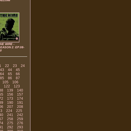
REZUMI
HE WIRE -
EASON 2: EP.08-
0
1
22
23
24
43
44
45
64
65
66
85
86
87
105
106
122
123
38
139
140
55
156
157
72
173
174
89
190
191
06
207
208
23
224
225
40
241
242
57
258
259
74
275
276
91
292
293