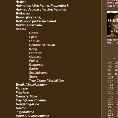
BETTY B
Action
GRAD A
Animation / Zeichen- u. Puppentrick
(DIR.CUT
Anime / Japanischer Zeichentrick
B-Movies
Biopic (Portraits)
Bollywood (Indische Filme)
Dokumentarfilme
Drama
Crime
Epen
THE MA
Familie
FELL TO
Historie / Kostüm
Krieg
Literatur
Mystery
1
2
Politik
25
2
Romanze
46
4
Satire
67
6
Sozialdrama
88
8
Sport
107
True Crime / Serialkiller
124
Erotik / Sexploitation
141
Fantasy
158
Film Noir
175
192
Gangsterfilme
209
Gay / Queer Cinema
226
Hongkong-Kino
243
Horror
260
Jugendfilme
277
Kinder- / Familienfilme