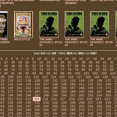
LUE - 37,2
DIE BESUCHER
SATANSBRATEN
LAWRENCE VON
JACK THE RIPPER
I
M MORGEN
ARABIEN
)
N WHO
WILD STYLE
THE WIRE -
THE WIRE -
THE WIRE -
T
 EARTH
SEASON 2: EP.01-
SEASON 2: EP.03-
SEASON 2: EP.05-
S
02
04
07
1
Seite
214
von
338
- Filme
3835
bis
3852
von
6067
3
4
5
6
7
8
9
10
11
12
13
14
15
16
17
18
19
20
2
6
27
28
29
30
31
32
33
34
35
36
37
38
39
40
41
42
7
48
49
50
51
52
53
54
55
56
57
58
59
60
61
62
63
8
69
70
71
72
73
74
75
76
77
78
79
80
81
82
83
84
9
90
91
92
93
94
95
96
97
98
99
100
101
102
103
104
108
109
110
111
112
113
114
115
116
117
118
119
120
121
125
126
127
128
129
130
131
132
133
134
135
136
137
1
142
143
144
145
146
147
148
149
150
151
152
153
154
1
159
160
161
162
163
164
165
166
167
168
169
170
171
1
176
177
178
179
180
181
182
183
184
185
186
187
188
1
193
194
195
196
197
198
199
200
201
202
203
204
205
2
210
211
212
213
214
215
216
217
218
219
220
221
222
2
227
228
229
230
231
232
233
234
235
236
237
238
239
2
244
245
246
247
248
249
250
251
252
253
254
255
256
2
261
262
263
264
265
266
267
268
269
270
271
272
273
2
278
279
280
281
282
283
284
285
286
287
288
289
290
2