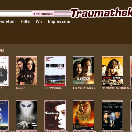
sletter
Hilfe
Wir
Impressum
ma
ST
GURU
SEHNSUCHT
LA MOUSTACHE
BEDSIDE STORIES
E