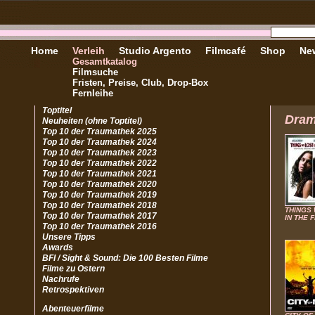
Home
Verleih
Studio Argento
Filmcafé
Shop
New
Gesamtkatalog
Filmsuche
Fristen, Preise, Club, Drop-Box
Fernleihe
Toptitel
Dra
Neuheiten (ohne Toptitel)
Top 10 der Traumathek 2025
Top 10 der Traumathek 2024
Top 10 der Traumathek 2023
Top 10 der Traumathek 2022
Top 10 der Traumathek 2021
Top 10 der Traumathek 2020
Top 10 der Traumathek 2019
Top 10 der Traumathek 2018
THINGS
Top 10 der Traumathek 2017
IN THE F
Top 10 der Traumathek 2016
Unsere Tipps
Awards
BFI / Sight & Sound: Die 100 Besten Filme
Filme zu Ostern
Nachrufe
Retrospektiven
Abenteuerfilme