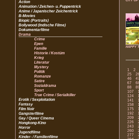
CITY OF
Action
Animation / Zeichen- u. Puppentrick
Anime / Japanischer Zeichentrick
B-Movies
Biopic (Portraits)
Bollywood (Indische Filme)
Dokumentarfilme
Drama
Crime
Epen
HAPPY 
Familie
Historie / Kostüm
Krieg
Literatur
Mystery
1
2
Politik
25
2
Romanze
46
4
Satire
67
6
Sozialdrama
88
8
Sport
107
True Crime / Serialkiller
124
Erotik / Sexploitation
141
Fantasy
158
Film Noir
175
192
Gangsterfilme
209
Gay / Queer Cinema
226
Hongkong-Kino
243
Horror
260
Jugendfilme
277
Kinder- / Familienfilme