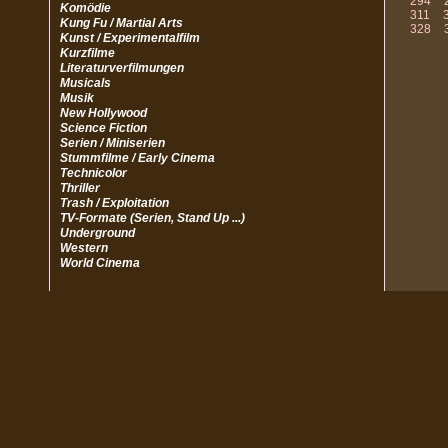
294
Komödie
311
Kung Fu / Martial Arts
328
Kunst / Experimentalfilm
Kurzfilme
Literaturverfilmungen
Musicals
Musik
New Hollywood
Science Fiction
Serien / Miniserien
Stummfilme / Early Cinema
Technicolor
Thriller
Trash / Exploitation
TV-Formate (Serien, Stand Up ...)
Underground
Western
World Cinema