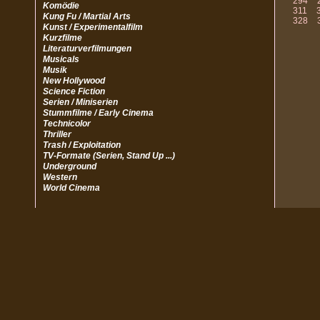
294
Komödie
311
Kung Fu / Martial Arts
328
Kunst / Experimentalfilm
Kurzfilme
Literaturverfilmungen
Musicals
Musik
New Hollywood
Science Fiction
Serien / Miniserien
Stummfilme / Early Cinema
Technicolor
Thriller
Trash / Exploitation
TV-Formate (Serien, Stand Up ...)
Underground
Western
World Cinema