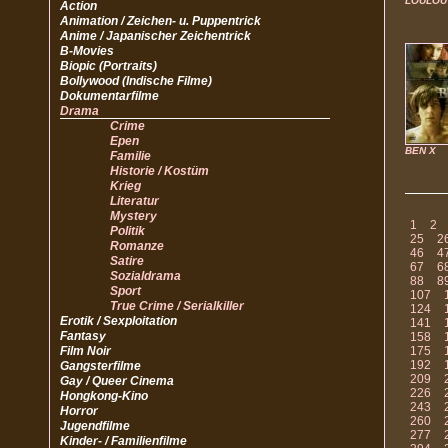
LOULOU
Action
Animation / Zeichen- u. Puppentrick
Anime / Japanischer Zeichentrick
B-Movies
Biopic (Portraits)
Bollywood (Indische Filme)
Dokumentarfilme
Drama
Crime
Epen
BEN X
Familie
Historie / Kostüm
Krieg
Literatur
Mystery
1
2
Politik
25
2
Romanze
46
4
Satire
67
6
Sozialdrama
88
8
Sport
107
True Crime / Serialkiller
124
Erotik / Sexploitation
141
Fantasy
158
Film Noir
175
192
Gangsterfilme
209
Gay / Queer Cinema
226
Hongkong-Kino
243
Horror
260
Jugendfilme
277
Kinder- / Familienfilme