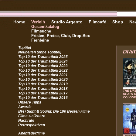
Home
Verleih
Studio Argento
Filmcafé
Shop
New
Gesamtkatalog
Filmsuche
Fristen, Preise, Club, Drop-Box
Fernleihe
Toptitel
Dra
Neuheiten (ohne Toptitel)
Top 10 der Traumathek 2025
Top 10 der Traumathek 2024
Top 10 der Traumathek 2023
Top 10 der Traumathek 2022
Top 10 der Traumathek 2021
Top 10 der Traumathek 2020
Top 10 der Traumathek 2019
Top 10 der Traumathek 2018
THE LIF
Top 10 der Traumathek 2017
DEATH 
Top 10 der Traumathek 2016
COLONE
Unsere Tipps
Awards
BFI / Sight & Sound: Die 100 Besten Filme
Filme zu Ostern
Nachrufe
Retrospektiven
Abenteuerfilme