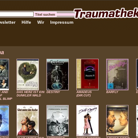
sletter
Hilfe
Wir
Impressum
ma
E AND
DAS HERZ IST EIN
DESTINY
AMADEUS
BARFLY
OF
DUNKLER WALD
(DIR.CUT)
L BLIMP