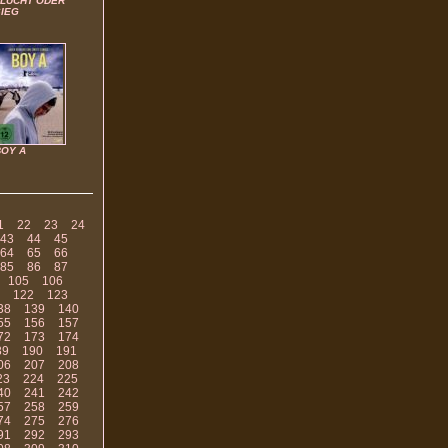
FLUCHT ODER
SIEG
BOY A
1
22
23
24
43
44
45
64
65
66
85
86
87
105
106
122
123
38
139
140
55
156
157
72
173
174
89
190
191
06
207
208
23
224
225
40
241
242
57
258
259
74
275
276
91
292
293