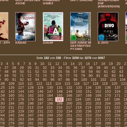
KÄFIG
GLUT UNTER DER
FORBIDDEN
DIRTY DANCING
SZENEN EINER
ASCHE
GAMES
EHE
(KINOVERSION)
 - EFFI
KAIDAN
SUGAR
DER JUNGE IM
IL DIVO
GESTREIFTEN
PYJAMA
Seite
182
von
338
- Filme
3259
bis
3276
von
6067
3
4
5
6
7
8
9
10
11
12
13
14
15
16
17
18
19
20
2
6
27
28
29
30
31
32
33
34
35
36
37
38
39
40
41
42
7
48
49
50
51
52
53
54
55
56
57
58
59
60
61
62
63
8
69
70
71
72
73
74
75
76
77
78
79
80
81
82
83
84
9
90
91
92
93
94
95
96
97
98
99
100
101
102
103
104
108
109
110
111
112
113
114
115
116
117
118
119
120
121
125
126
127
128
129
130
131
132
133
134
135
136
137
1
142
143
144
145
146
147
148
149
150
151
152
153
154
1
159
160
161
162
163
164
165
166
167
168
169
170
171
1
176
177
178
179
180
181
182
183
184
185
186
187
188
1
193
194
195
196
197
198
199
200
201
202
203
204
205
2
210
211
212
213
214
215
216
217
218
219
220
221
222
2
227
228
229
230
231
232
233
234
235
236
237
238
239
2
244
245
246
247
248
249
250
251
252
253
254
255
256
2
261
262
263
264
265
266
267
268
269
270
271
272
273
2
278
279
280
281
282
283
284
285
286
287
288
289
290
2