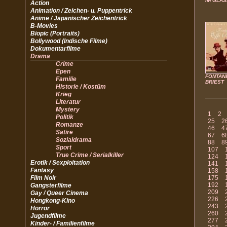
IM GLAS
Action
Animation / Zeichen- u. Puppentrick
Anime / Japanischer Zeichentrick
B-Movies
Biopic (Portraits)
Bollywood (Indische Filme)
Dokumentarfilme
Drama
Crime
Epen
FONTANE
Familie
BRIEST
Historie / Kostüm
Krieg
Literatur
Mystery
1
2
Politik
25
2
Romanze
46
4
Satire
67
6
Sozialdrama
88
8
Sport
107
True Crime / Serialkiller
124
Erotik / Sexploitation
141
Fantasy
158
Film Noir
175
192
Gangsterfilme
209
Gay / Queer Cinema
226
Hongkong-Kino
243
Horror
260
Jugendfilme
277
Kinder- / Familienfilme