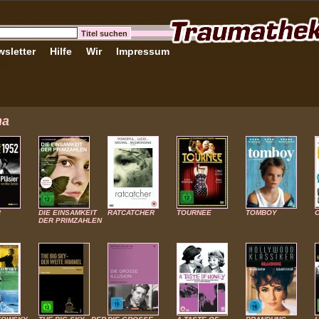
sletter
Hilfe
Wir
Impressum
ma
R
DIE EINSAMKEIT
RATCATCHER
TOURNEE
TOMBOY
C
DER PRIMZAHLEN