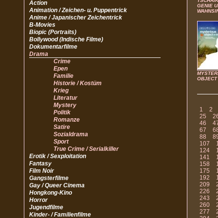
TSCHAI
Action
GENIE 
Animation / Zeichen- u. Puppentrick
WAHNSI
Anime / Japanischer Zeichentrick
B-Movies
Biopic (Portraits)
Bollywood (Indische Filme)
Dokumentarfilme
Drama
Crime
Epen
MYSTER
Familie
OBJECT
Historie / Kostüm
Krieg
Literatur
Mystery
1
2
Politik
25
2
Romanze
46
4
Satire
67
6
Sozialdrama
88
8
Sport
107
True Crime / Serialkiller
124
Erotik / Sexploitation
141
Fantasy
158
Film Noir
175
192
Gangsterfilme
209
Gay / Queer Cinema
226
Hongkong-Kino
243
Horror
260
Jugendfilme
277
Kinder- / Familienfilme