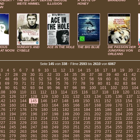
KOWSKY -
THE BIG SKY - DER
DIE GROSSE
A TASTE OF
BRANDUNG
L
UND
WEITE HIMMEL
ILLUSION
HONEY
NN
IOUS
SUNDAYS AND
ACE IN THE HOLE
THE BIG BLUE
DIE PASSION DER
 AT NOON
CYBELE
JUNGFRAU VON
D
ORLEANS
Seite
145
von
338
- Filme
2593
bis
2610
von
6067
3
4
5
6
7
8
9
10
11
12
13
14
15
16
17
18
19
20
2
6
27
28
29
30
31
32
33
34
35
36
37
38
39
40
41
42
7
48
49
50
51
52
53
54
55
56
57
58
59
60
61
62
63
8
69
70
71
72
73
74
75
76
77
78
79
80
81
82
83
84
9
90
91
92
93
94
95
96
97
98
99
100
101
102
103
104
108
109
110
111
112
113
114
115
116
117
118
119
120
121
125
126
127
128
129
130
131
132
133
134
135
136
137
1
142
143
144
145
146
147
148
149
150
151
152
153
154
1
159
160
161
162
163
164
165
166
167
168
169
170
171
1
176
177
178
179
180
181
182
183
184
185
186
187
188
1
193
194
195
196
197
198
199
200
201
202
203
204
205
2
210
211
212
213
214
215
216
217
218
219
220
221
222
2
227
228
229
230
231
232
233
234
235
236
237
238
239
2
244
245
246
247
248
249
250
251
252
253
254
255
256
2
261
262
263
264
265
266
267
268
269
270
271
272
273
2
278
279
280
281
282
283
284
285
286
287
288
289
290
2