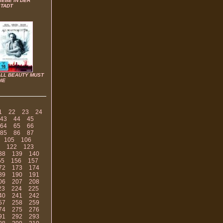
IEBE IN DER
STADT
ALL BEAUTY MUST
IE
1
22
23
24
43
44
45
64
65
66
85
86
87
105
106
122
123
38
139
140
55
156
157
72
173
174
89
190
191
06
207
208
23
224
225
40
241
242
57
258
259
74
275
276
91
292
293