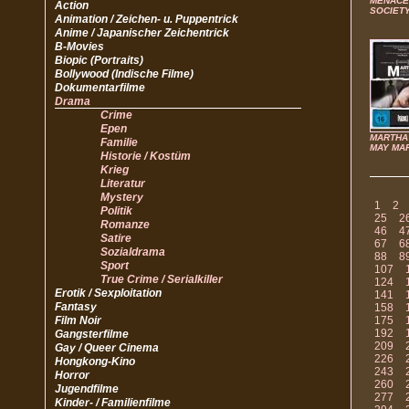
MENACE 
Action
SOCIET
Animation / Zeichen- u. Puppentrick
Anime / Japanischer Zeichentrick
B-Movies
Biopic (Portraits)
Bollywood (Indische Filme)
Dokumentarfilme
Drama
Crime
Epen
MARTHA
Familie
MAY MA
Historie / Kostüm
Krieg
Literatur
Mystery
1
2
Politik
25
2
Romanze
46
4
Satire
67
6
Sozialdrama
88
8
Sport
107
True Crime / Serialkiller
124
Erotik / Sexploitation
141
Fantasy
158
Film Noir
175
192
Gangsterfilme
209
Gay / Queer Cinema
226
Hongkong-Kino
243
Horror
260
Jugendfilme
277
Kinder- / Familienfilme