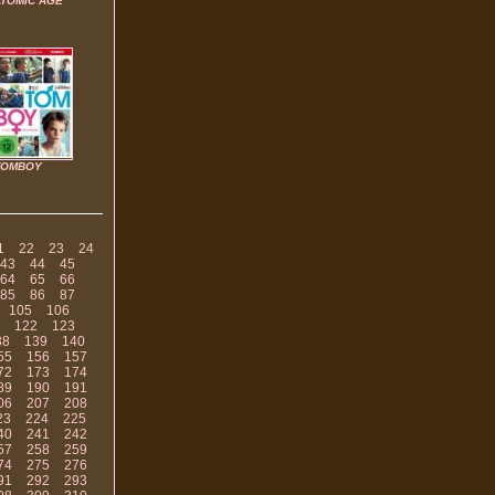
ATOMIC AGE
TOMBOY
1
22
23
24
43
44
45
64
65
66
85
86
87
105
106
122
123
38
139
140
55
156
157
72
173
174
89
190
191
06
207
208
23
224
225
40
241
242
57
258
259
74
275
276
91
292
293