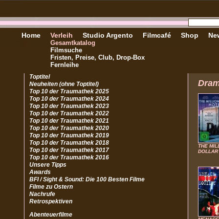
Home
Verleih
Studio Argento
Filmcafé
Shop
New
Gesamtkatalog
Filmsuche
Fristen, Preise, Club, Drop-Box
Fernleihe
Toptitel
Dra
Neuheiten (ohne Toptitel)
Top 10 der Traumathek 2025
Top 10 der Traumathek 2024
Top 10 der Traumathek 2023
Top 10 der Traumathek 2022
Top 10 der Traumathek 2021
Top 10 der Traumathek 2020
Top 10 der Traumathek 2019
Top 10 der Traumathek 2018
THE MIL
Top 10 der Traumathek 2017
DOLLAR
Top 10 der Traumathek 2016
Unsere Tipps
Awards
BFI / Sight & Sound: Die 100 Besten Filme
Filme zu Ostern
Nachrufe
Retrospektiven
Abenteuerfilme