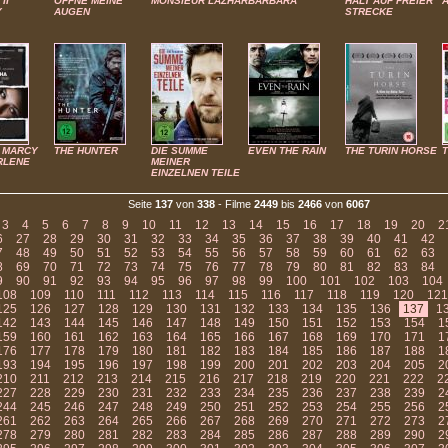
II
ÖFFNE MEINE
MONSIEUR LAZHAR
BARBARA
HALT AUF FREIER
Y
AUGEN
STRECKE
 MARCY
THE HUNTER
DIE SUMME
EVEN THE RAIN
THE TURIN HORSE
RLENE
MEINER
EINZELNEN TEILE
Seite
137
von
338
- Filme
2449
bis
2466
von
6067
3
4
5
6
7
8
9
10
11
12
13
14
15
16
17
18
19
20
2
6
27
28
29
30
31
32
33
34
35
36
37
38
39
40
41
42
7
48
49
50
51
52
53
54
55
56
57
58
59
60
61
62
63
8
69
70
71
72
73
74
75
76
77
78
79
80
81
82
83
84
9
90
91
92
93
94
95
96
97
98
99
100
101
102
103
104
108
109
110
111
112
113
114
115
116
117
118
119
120
121
125
126
127
128
129
130
131
132
133
134
135
136
137
1
142
143
144
145
146
147
148
149
150
151
152
153
154
1
159
160
161
162
163
164
165
166
167
168
169
170
171
1
176
177
178
179
180
181
182
183
184
185
186
187
188
1
193
194
195
196
197
198
199
200
201
202
203
204
205
2
210
211
212
213
214
215
216
217
218
219
220
221
222
2
227
228
229
230
231
232
233
234
235
236
237
238
239
2
244
245
246
247
248
249
250
251
252
253
254
255
256
2
261
262
263
264
265
266
267
268
269
270
271
272
273
2
278
279
280
281
282
283
284
285
286
287
288
289
290
2