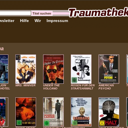
sletter
Hilfe
Wir
Impressum
ma
LION
MRS. MINIVER
UNDER THE
ROSEN FÜR DEN
AMERICAN
T
 HOTEL
VOLCANO
STAATSANWALT
PSYCHO