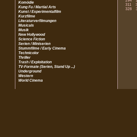
294
Komödie
311
Kung Fu / Martial Arts
328
Kunst / Experimentalfilm
Kurzfilme
Literaturverfilmungen
Musicals
Musik
New Hollywood
Science Fiction
Serien / Miniserien
Stummfilme / Early Cinema
Technicolor
Thriller
Trash / Exploitation
TV-Formate (Serien, Stand Up ...)
Underground
Western
World Cinema