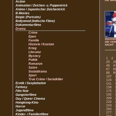
DIE WAN
Action
Animation / Zeichen- u. Puppentrick
Anime / Japanischer Zeichentrick
B-Movies
Biopic (Portraits)
Bollywood (Indische Filme)
Dokumentarfilme
Drama
Crime
Epen
INSIGNI
Familie
DIE VER
Historie / Kostüm
NACHT
Krieg
Literatur
Mystery
1
2
Politik
25
2
Romanze
46
4
Satire
67
6
Sozialdrama
88
8
Sport
107
True Crime / Serialkiller
124
Erotik / Sexploitation
141
Fantasy
158
Film Noir
175
192
Gangsterfilme
209
Gay / Queer Cinema
226
Hongkong-Kino
243
Horror
260
Jugendfilme
277
Kinder- / Familienfilme