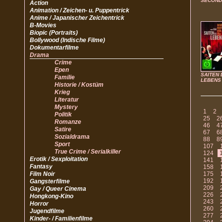
SECOND
Action
Animation / Zeichen- u. Puppentrick
Anime / Japanischer Zeichentrick
B-Movies
Biopic (Portraits)
Bollywood (Indische Filme)
Dokumentarfilme
Drama
Crime
Epen
SAITEN 
Familie
LEBENS
Historie / Kostüm
Krieg
Literatur
Mystery
1
2
Politik
25
2
Romanze
46
4
Satire
67
6
Sozialdrama
88
8
Sport
107
True Crime / Serialkiller
124
Erotik / Sexploitation
141
Fantasy
158
Film Noir
175
192
Gangsterfilme
209
Gay / Queer Cinema
226
Hongkong-Kino
243
Horror
260
Jugendfilme
277
Kinder- / Familienfilme