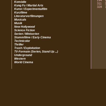
294
Komödie
311
Kung Fu / Martial Arts
328
Kunst / Experimentalfilm
Kurzfilme
Literaturverfilmungen
Musicals
Musik
New Hollywood
Science Fiction
Serien / Miniserien
Stummfilme / Early Cinema
Technicolor
Thriller
Trash / Exploitation
TV-Formate (Serien, Stand Up ...)
Underground
Western
World Cinema