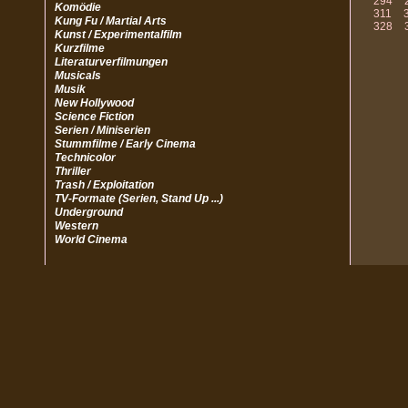
294
Komödie
311
Kung Fu / Martial Arts
328
Kunst / Experimentalfilm
Kurzfilme
Literaturverfilmungen
Musicals
Musik
New Hollywood
Science Fiction
Serien / Miniserien
Stummfilme / Early Cinema
Technicolor
Thriller
Trash / Exploitation
TV-Formate (Serien, Stand Up ...)
Underground
Western
World Cinema