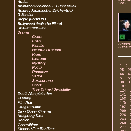
NYMPHO
Action
VOL.I
Animation / Zeichen- u. Puppentrick
Anime / Japanischer Zeichentrick
B-Movies
Biopic (Portraits)
Bollywood (Indische Filme)
Dokumentarfilme
Drama
Crime
Epen
PROSP
Familie
BÜCHER
Historie / Kostüm
Krieg
Literatur
Mystery
1
2
Politik
25
2
Romanze
46
4
Satire
67
6
Sozialdrama
88
8
Sport
107
True Crime / Serialkiller
124
Erotik / Sexploitation
141
Fantasy
158
Film Noir
175
192
Gangsterfilme
209
Gay / Queer Cinema
226
Hongkong-Kino
243
Horror
260
Jugendfilme
277
Kinder- / Familienfilme