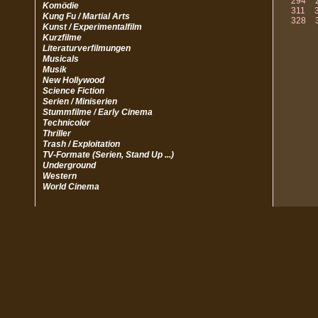
294
Komödie
311
Kung Fu / Martial Arts
328
Kunst / Experimentalfilm
Kurzfilme
Literaturverfilmungen
Musicals
Musik
New Hollywood
Science Fiction
Serien / Miniserien
Stummfilme / Early Cinema
Technicolor
Thriller
Trash / Exploitation
TV-Formate (Serien, Stand Up ...)
Underground
Western
World Cinema