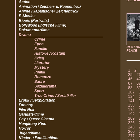
DIE SPA
Action
Animation / Zeichen- u. Puppentrick
Anime / Japanischer Zeichentrick
B-Movies
Biopic (Portraits)
Bollywood (Indische Filme)
Dokumentarfilme
Drama
Crime
Epen
IN A LO
Familie
PLACE
Historie / Kostüm
Krieg
Literatur
Mystery
1
2
Politik
25
2
Romanze
46
4
Satire
67
6
Sozialdrama
88
8
Sport
107
True Crime / Serialkiller
124
Erotik / Sexploitation
141
Fantasy
158
Film Noir
175
192
Gangsterfilme
209
Gay / Queer Cinema
226
Hongkong-Kino
243
Horror
260
Jugendfilme
277
Kinder- / Familienfilme