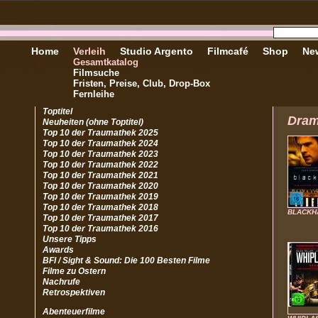
Home
Verleih
Studio Argento
Filmcafé
Shop
New
Gesamtkatalog
Filmsuche
Fristen, Preise, Club, Drop-Box
Fernleihe
Toptitel
Dra
Neuheiten (ohne Toptitel)
Top 10 der Traumathek 2025
Top 10 der Traumathek 2024
Top 10 der Traumathek 2023
Top 10 der Traumathek 2022
Top 10 der Traumathek 2021
Top 10 der Traumathek 2020
Top 10 der Traumathek 2019
Top 10 der Traumathek 2018
BLACKH
Top 10 der Traumathek 2017
Top 10 der Traumathek 2016
Unsere Tipps
Awards
BFI / Sight & Sound: Die 100 Besten Filme
Filme zu Ostern
Nachrufe
Retrospektiven
Abenteuerfilme