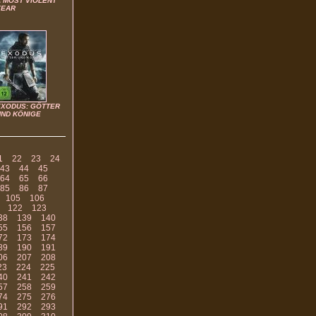
A MOST VIOLENT
YEAR
)
EXODUS: GÖTTER
UND KÖNIGE
1
22
23
24
43
44
45
64
65
66
85
86
87
105
106
122
123
38
139
140
55
156
157
72
173
174
89
190
191
06
207
208
23
224
225
40
241
242
57
258
259
74
275
276
91
292
293