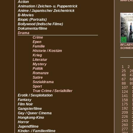
WHIPLA
Action
Animation / Zeichen- u. Puppentrick
Anime / Japanischer Zeichentrick
B-Movies
Biopic (Portraits)
Bollywood (Indische Filme)
Dokumentarfilme
Drama
Crime
Epen
IM LABY
Familie
SCHWEI
Historie / Kostüm
Krieg
Literatur
Mystery
1
2
Politik
25
2
Romanze
46
4
Satire
67
6
Sozialdrama
88
8
Sport
107
True Crime / Serialkiller
124
Erotik / Sexploitation
141
Fantasy
158
Film Noir
175
192
Gangsterfilme
209
Gay / Queer Cinema
226
Hongkong-Kino
243
Horror
260
Jugendfilme
277
Kinder- / Familienfilme