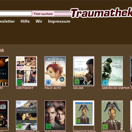
sletter
Hilfe
Wir
Impressum
ma
AT
#ZEITGEIST
PALO ALTO
SELMA
AMERICAN SNIPER