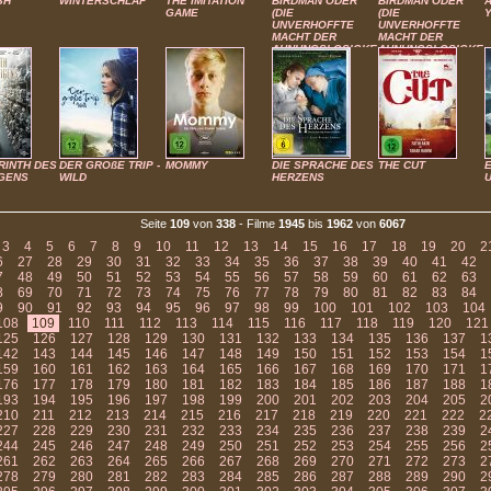
SH
WINTERSCHLAF
THE IMITATION
BIRDMAN ODER
BIRDMAN ODER
GAME
(DIE
(DIE
UNVERHOFFTE
UNVERHOFFTE
MACHT DER
MACHT DER
AHNUNGSLOSIGKEIT)
AHNUNGSLOSIGKEIT
RINTH DES
DER GROßE TRIP -
MOMMY
DIE SPRACHE DES
THE CUT
GENS
WILD
HERZENS
Seite
109
von
338
- Filme
1945
bis
1962
von
6067
3
4
5
6
7
8
9
10
11
12
13
14
15
16
17
18
19
20
2
6
27
28
29
30
31
32
33
34
35
36
37
38
39
40
41
42
7
48
49
50
51
52
53
54
55
56
57
58
59
60
61
62
63
8
69
70
71
72
73
74
75
76
77
78
79
80
81
82
83
84
9
90
91
92
93
94
95
96
97
98
99
100
101
102
103
104
108
109
110
111
112
113
114
115
116
117
118
119
120
121
125
126
127
128
129
130
131
132
133
134
135
136
137
1
142
143
144
145
146
147
148
149
150
151
152
153
154
1
159
160
161
162
163
164
165
166
167
168
169
170
171
1
176
177
178
179
180
181
182
183
184
185
186
187
188
1
193
194
195
196
197
198
199
200
201
202
203
204
205
2
210
211
212
213
214
215
216
217
218
219
220
221
222
2
227
228
229
230
231
232
233
234
235
236
237
238
239
2
244
245
246
247
248
249
250
251
252
253
254
255
256
2
261
262
263
264
265
266
267
268
269
270
271
272
273
2
278
279
280
281
282
283
284
285
286
287
288
289
290
2