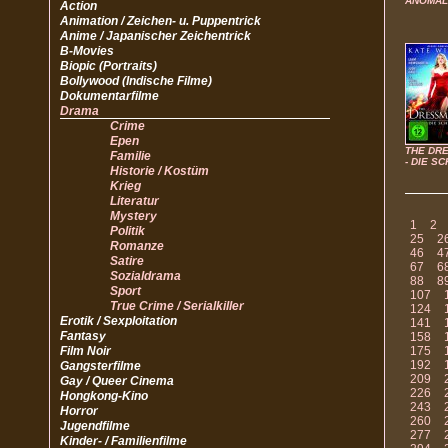
ANOMAL
Action
Animation / Zeichen- u. Puppentrick
Anime / Japanischer Zeichentrick
B-Movies
Biopic (Portraits)
Bollywood (Indische Filme)
Dokumentarfilme
Drama
Crime
Epen
THE DR
Familie
- DIE S
Historie / Kostüm
Krieg
Literatur
Mystery
1
2
Politik
25
2
Romanze
46
4
Satire
67
6
Sozialdrama
88
8
Sport
107
True Crime / Serialkiller
124
Erotik / Sexploitation
141
Fantasy
158
Film Noir
175
192
Gangsterfilme
209
Gay / Queer Cinema
226
Hongkong-Kino
243
Horror
260
Jugendfilme
277
Kinder- / Familienfilme