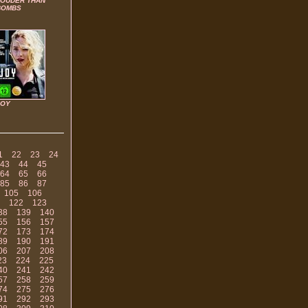
LOUDER THAN
BOMBS
JOY
1
22
23
24
43
44
45
64
65
66
85
86
87
105
106
122
123
38
139
140
55
156
157
72
173
174
89
190
191
06
207
208
23
224
225
40
241
242
57
258
259
74
275
276
91
292
293