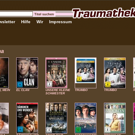
sletter
Hilfe
Wir
Impressum
ma
N, MEIN
EL CLAN
UNSERE KLEINE
TRUMBO
TRUMBO
SCHWESTER