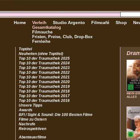
Home
Verleih
Studio Argento
Filmcafé
Shop
New
Gesamtkatalog
Filmsuche
Fristen, Preise, Club, Drop-Box
Fernleihe
Toptitel
Dra
Neuheiten (ohne Toptitel)
Top 10 der Traumathek 2025
Top 10 der Traumathek 2024
Top 10 der Traumathek 2023
Top 10 der Traumathek 2022
Top 10 der Traumathek 2021
Top 10 der Traumathek 2020
Top 10 der Traumathek 2019
Top 10 der Traumathek 2018
MEIN EI
Top 10 der Traumathek 2017
ALLES
Top 10 der Traumathek 2016
Unsere Tipps
Awards
BFI / Sight & Sound: Die 100 Besten Filme
Filme zu Ostern
Nachrufe
Retrospektiven
Abenteuerfilme