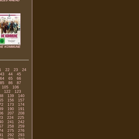
MILES AHEAD
DIE KOMMUNE
1
22
23
24
43
44
45
64
65
66
85
86
87
105
106
122
123
38
139
140
55
156
157
72
173
174
89
190
191
06
207
208
23
224
225
40
241
242
57
258
259
74
275
276
91
292
293