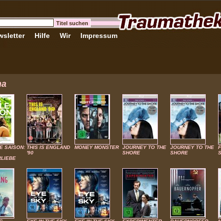
sletter
Hilfe
Wir
Impressum
ma
E SAISON:
THIS IS ENGLAND
MONEY MONSTER
JOURNEY TO THE
JOURNEY TO THE
'90
SHORE
SHORE
LIEBE