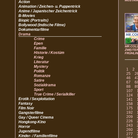
MUSTAN
Action
Animation / Zeichen- u. Puppentrick
Anime / Japanischer Zeichentrick
B-Movies
Biopic (Portraits)
Bollywood (Indische Filme)
Dokumentarfilme
Drama
Crime
Epen
MR.COLL
Familie
ZWEITE
Historie / Kostüm
FRÜHLI
Krieg
Literatur
Mystery
1
2
Politik
25
2
Romanze
46
4
Satire
67
6
Sozialdrama
88
8
Sport
107
True Crime / Serialkiller
124
Erotik / Sexploitation
141
Fantasy
158
Film Noir
175
192
Gangsterfilme
209
Gay / Queer Cinema
226
Hongkong-Kino
243
Horror
260
Jugendfilme
277
Kinder- / Familienfilme