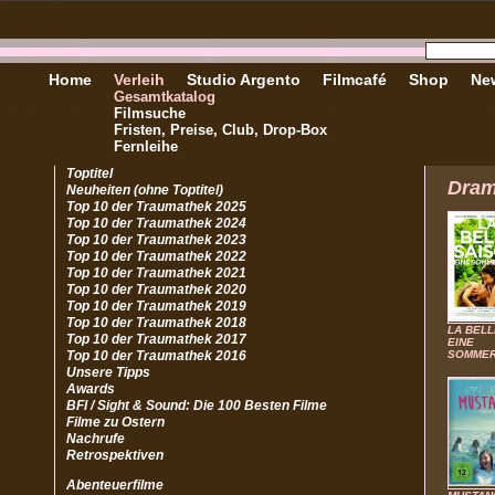
Home
Verleih
Studio Argento
Filmcafé
Shop
New
Gesamtkatalog
Filmsuche
Fristen, Preise, Club, Drop-Box
Fernleihe
Toptitel
Dra
Neuheiten (ohne Toptitel)
Top 10 der Traumathek 2025
Top 10 der Traumathek 2024
Top 10 der Traumathek 2023
Top 10 der Traumathek 2022
Top 10 der Traumathek 2021
Top 10 der Traumathek 2020
Top 10 der Traumathek 2019
Top 10 der Traumathek 2018
LA BELL
Top 10 der Traumathek 2017
EINE
Top 10 der Traumathek 2016
SOMMER
Unsere Tipps
Awards
BFI / Sight & Sound: Die 100 Besten Filme
Filme zu Ostern
Nachrufe
Retrospektiven
Abenteuerfilme