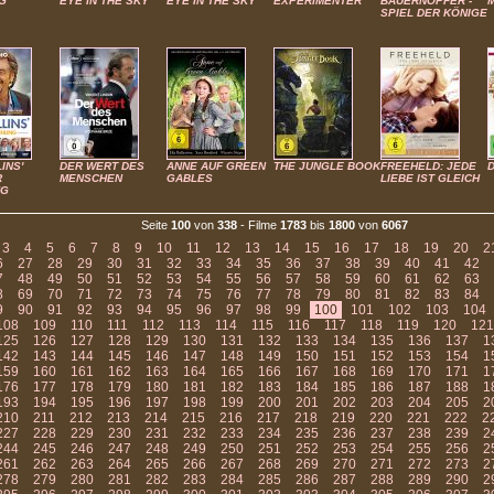
G
EYE IN THE SKY
EYE IN THE SKY
EXPERIMENTER
BAUERNOPFER -
SPIEL DER KÖNIGE
INS'
DER WERT DES
ANNE AUF GREEN
THE JUNGLE BOOK
FREEHELD: JEDE
R
MENSCHEN
GABLES
LIEBE IST GLEICH
NG
Seite
100
von
338
- Filme
1783
bis
1800
von
6067
3
4
5
6
7
8
9
10
11
12
13
14
15
16
17
18
19
20
2
6
27
28
29
30
31
32
33
34
35
36
37
38
39
40
41
42
7
48
49
50
51
52
53
54
55
56
57
58
59
60
61
62
63
8
69
70
71
72
73
74
75
76
77
78
79
80
81
82
83
84
9
90
91
92
93
94
95
96
97
98
99
100
101
102
103
104
108
109
110
111
112
113
114
115
116
117
118
119
120
121
125
126
127
128
129
130
131
132
133
134
135
136
137
1
142
143
144
145
146
147
148
149
150
151
152
153
154
1
159
160
161
162
163
164
165
166
167
168
169
170
171
1
176
177
178
179
180
181
182
183
184
185
186
187
188
1
193
194
195
196
197
198
199
200
201
202
203
204
205
2
210
211
212
213
214
215
216
217
218
219
220
221
222
2
227
228
229
230
231
232
233
234
235
236
237
238
239
2
244
245
246
247
248
249
250
251
252
253
254
255
256
2
261
262
263
264
265
266
267
268
269
270
271
272
273
2
278
279
280
281
282
283
284
285
286
287
288
289
290
2