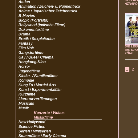
MONSIE
Action
AZNAVO
Animation / Zeichen- u. Puppentrick
Anime / Japanischer Zeichentrick
B-Movies
Biopic (Portraits)
Bollywood (Indische Filme)
Dokumentarfilme
Drama
Erotik / Sexploitation
Fantasy
DIE LEI
Film Noir
DIE GR
Gangsterfilme
TÖNE
Gay / Queer Cinema
Hongkong-Kino
Horror
1
2
Jugendfilme
Kinder- / Familienfilme
Komödie
Kung Fu / Martial Arts
Kunst / Experimentalfilm
Kurzfilme
Literaturverfilmungen
Musicals
Musik
Konzerte / Videos
Musikfilme
New Hollywood
Science Fiction
Serien / Miniserien
Stummfilme / Early Cinema