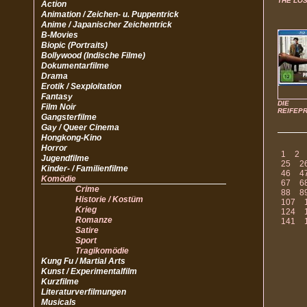
THE LOS
Action
Animation / Zeichen- u. Puppentrick
Anime / Japanischer Zeichentrick
B-Movies
Biopic (Portraits)
Bollywood (Indische Filme)
Dokumentarfilme
Drama
Erotik / Sexploitation
Fantasy
DIE
Film Noir
REIFEP
Gangsterfilme
Gay / Queer Cinema
Hongkong-Kino
Horror
1
2
Jugendfilme
25
2
Kinder- / Familienfilme
46
4
Komödie
67
6
Crime
88
8
Historie / Kostüm
107
Krieg
124
Romanze
141
Satire
Sport
Tragikomödie
Kung Fu / Martial Arts
Kunst / Experimentalfilm
Kurzfilme
Literaturverfilmungen
Musicals