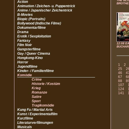
THE BL
Action
BROTHE
Animation / Zeichen- u. Puppentrick
Anime / Japanischer Zeichentrick
B-Movies
Biopic (Portraits)
Bollywood (Indische Filme)
Dokumentarfilme
Drama
Erotik / Sexploitation
Fantasy
12:08 E
Film Noir
BUCHAR
Gangsterfilme
Gay / Queer Cinema
Hongkong-Kino
Horror
1
2
Jugendfilme
25
2
Kinder- / Familienfilme
46
4
Komödie
67
6
Crime
88
8
Historie / Kostüm
107
Krieg
124
Romanze
141
Satire
Sport
Tragikomödie
Kung Fu / Martial Arts
Kunst / Experimentalfilm
Kurzfilme
Literaturverfilmungen
Musicals