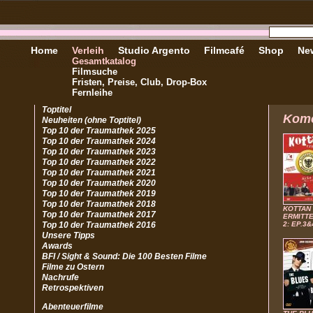
Home
Verleih
Studio Argento
Filmcafé
Shop
New
Gesamtkatalog
Filmsuche
Fristen, Preise, Club, Drop-Box
Fernleihe
Toptitel
Kom
Neuheiten (ohne Toptitel)
Top 10 der Traumathek 2025
Top 10 der Traumathek 2024
Top 10 der Traumathek 2023
Top 10 der Traumathek 2022
Top 10 der Traumathek 2021
Top 10 der Traumathek 2020
Top 10 der Traumathek 2019
Top 10 der Traumathek 2018
KOTTAN
Top 10 der Traumathek 2017
ERMITTE
Top 10 der Traumathek 2016
2: EP.3&
Unsere Tipps
Awards
BFI / Sight & Sound: Die 100 Besten Filme
Filme zu Ostern
Nachrufe
Retrospektiven
Abenteuerfilme