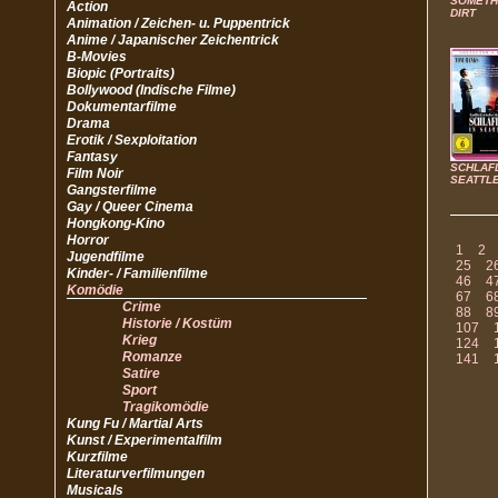
SOMETHI
Action
DIRT
Animation / Zeichen- u. Puppentrick
Anime / Japanischer Zeichentrick
B-Movies
Biopic (Portraits)
Bollywood (Indische Filme)
Dokumentarfilme
Drama
Erotik / Sexploitation
Fantasy
SCHLAF
Film Noir
SEATTL
Gangsterfilme
Gay / Queer Cinema
Hongkong-Kino
Horror
1
2
Jugendfilme
25
2
Kinder- / Familienfilme
46
4
Komödie
67
6
Crime
88
8
Historie / Kostüm
107
Krieg
124
Romanze
141
Satire
Sport
Tragikomödie
Kung Fu / Martial Arts
Kunst / Experimentalfilm
Kurzfilme
Literaturverfilmungen
Musicals