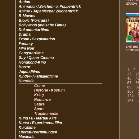
EIN FIS
Action
WANDA
Animation / Zeichen- u. Puppentrick
Anime / Japanischer Zeichentrick
B-Movies
Biopic (Portraits)
Bollywood (Indische Filme)
Dokumentarfilme
Drama
Erotik / Sexploitation
Fantasy
THE BIG
Film Noir
LEBOWS
Gangsterfilme
Gay / Queer Cinema
Hongkong-Kino
Horror
1
2
Jugendfilme
25
2
Kinder- / Familienfilme
46
4
Komödie
67
6
Crime
88
8
Historie / Kostüm
107
Krieg
124
Romanze
141
Satire
Sport
Tragikomödie
Kung Fu / Martial Arts
Kunst / Experimentalfilm
Kurzfilme
Literaturverfilmungen
Musicals