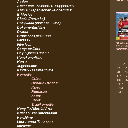
FACK JU
Action
Animation / Zeichen- u. Puppentrick
Anime / Japanischer Zeichentrick
B-Movies
Biopic (Portraits)
Bollywood (Indische Filme)
Dokumentarfilme
Drama
Erotik / Sexploitation
Fantasy
IM WELT
Film Noir
ES KEIN
Gangsterfilme
GEFÜHL
Gay / Queer Cinema
Hongkong-Kino
Horror
1
2
Jugendfilme
25
2
Kinder- / Familienfilme
46
4
Komödie
67
6
Crime
88
8
Historie / Kostüm
107
Krieg
124
Romanze
141
Satire
Sport
Tragikomödie
Kung Fu / Martial Arts
Kunst / Experimentalfilm
Kurzfilme
Literaturverfilmungen
Musicals