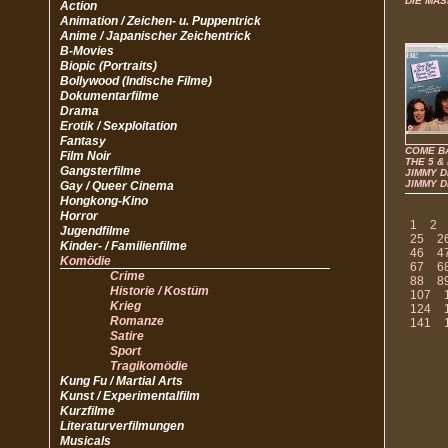
DIE MA
Action
Animation / Zeichen- u. Puppentrick
Anime / Japanischer Zeichentrick
B-Movies
Biopic (Portraits)
Bollywood (Indische Filme)
Dokumentarfilme
Drama
Erotik / Sexploitation
Fantasy
COME B
Film Noir
THE 5 &
Gangsterfilme
JIMMY D
JIMMY 
Gay / Queer Cinema
Hongkong-Kino
Horror
1
2
Jugendfilme
25
2
Kinder- / Familienfilme
46
4
Komödie
67
6
Crime
88
8
Historie / Kostüm
107
Krieg
124
Romanze
141
Satire
Sport
Tragikomödie
Kung Fu / Martial Arts
Kunst / Experimentalfilm
Kurzfilme
Literaturverfilmungen
Musicals