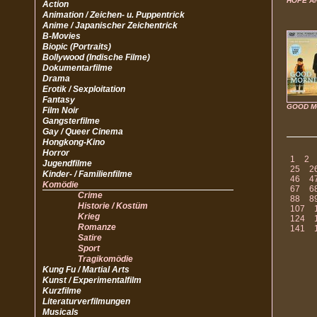
HOPE A
Action
Animation / Zeichen- u. Puppentrick
Anime / Japanischer Zeichentrick
B-Movies
Biopic (Portraits)
Bollywood (Indische Filme)
Dokumentarfilme
Drama
Erotik / Sexploitation
Fantasy
GOOD M
Film Noir
Gangsterfilme
Gay / Queer Cinema
Hongkong-Kino
Horror
1
2
Jugendfilme
25
2
Kinder- / Familienfilme
46
4
Komödie
67
6
Crime
88
8
Historie / Kostüm
107
Krieg
124
Romanze
141
Satire
Sport
Tragikomödie
Kung Fu / Martial Arts
Kunst / Experimentalfilm
Kurzfilme
Literaturverfilmungen
Musicals