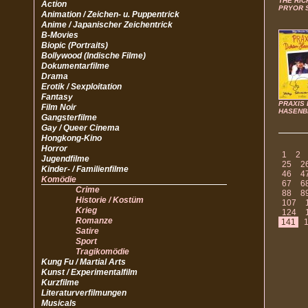
THE RI
Action
PRYOR 
Animation / Zeichen- u. Puppentrick
Anime / Japanischer Zeichentrick
B-Movies
Biopic (Portraits)
Bollywood (Indische Filme)
Dokumentarfilme
Drama
Erotik / Sexploitation
Fantasy
PRAXIS 
Film Noir
HASENB
Gangsterfilme
Gay / Queer Cinema
Hongkong-Kino
Horror
1
2
Jugendfilme
25
2
Kinder- / Familienfilme
46
4
Komödie
67
6
Crime
88
8
Historie / Kostüm
107
Krieg
124
Romanze
141
Satire
Sport
Tragikomödie
Kung Fu / Martial Arts
Kunst / Experimentalfilm
Kurzfilme
Literaturverfilmungen
Musicals