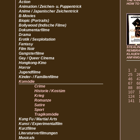
THE KNA
Action
HOW TO 
Animation / Zeichen- u. Puppentrick
Anime / Japanischer Zeichentrick
B-Movies
Biopic (Portraits)
Bollywood (Indische Filme)
Dokumentarfilme
Drama
Erotik / Sexploitation
Fantasy
STEALI
Film Noir
REMBRA
Gangsterfilme
KLAUEN
ANFÄNG
Gay / Queer Cinema
Hongkong-Kino
Horror
1
2
Jugendfilme
25
2
Kinder- / Familienfilme
46
4
Komödie
67
6
Crime
88
8
Historie / Kostüm
107
Krieg
124
Romanze
141
Satire
Sport
Tragikomödie
Kung Fu / Martial Arts
Kunst / Experimentalfilm
Kurzfilme
Literaturverfilmungen
Musicals