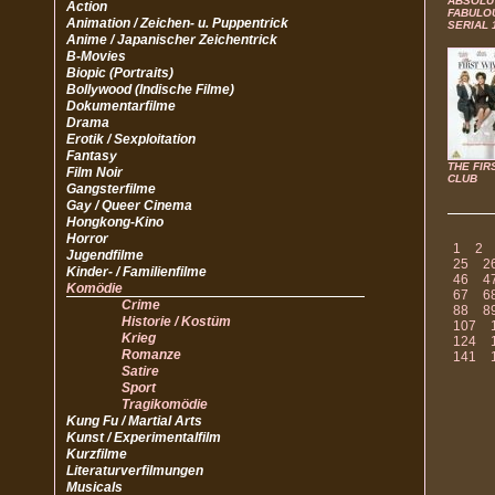
ABSOLU
Action
FABULOU
Animation / Zeichen- u. Puppentrick
SERIAL 1
Anime / Japanischer Zeichentrick
B-Movies
Biopic (Portraits)
Bollywood (Indische Filme)
Dokumentarfilme
Drama
Erotik / Sexploitation
Fantasy
THE FIR
Film Noir
CLUB
Gangsterfilme
Gay / Queer Cinema
Hongkong-Kino
Horror
1
2
Jugendfilme
25
2
Kinder- / Familienfilme
46
4
Komödie
67
6
Crime
88
8
Historie / Kostüm
107
Krieg
124
Romanze
141
Satire
Sport
Tragikomödie
Kung Fu / Martial Arts
Kunst / Experimentalfilm
Kurzfilme
Literaturverfilmungen
Musicals