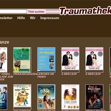
sletter
Hilfe
Wir
Impressum
anze
 JONES -
FRÜHLINGSERZÄHLUNG
LERCHEN AM
A NEW LEAF
A NEW LEAF
LADE ZUM
FADEN
ÜCK