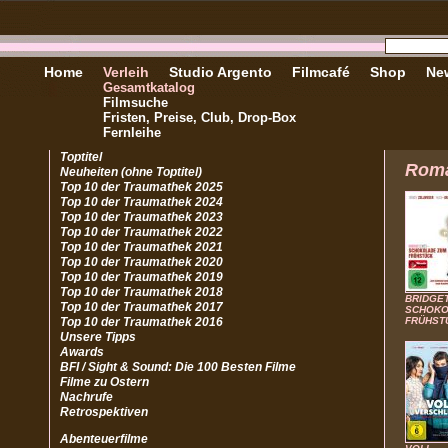
Home
Verleih
Studio Argento
Filmcafé
Shop
New
Gesamtkatalog
Filmsuche
Fristen, Preise, Club, Drop-Box
Fernleihe
Toptitel
Rom
Neuheiten (ohne Toptitel)
Top 10 der Traumathek 2025
Top 10 der Traumathek 2024
Top 10 der Traumathek 2023
Top 10 der Traumathek 2022
Top 10 der Traumathek 2021
Top 10 der Traumathek 2020
Top 10 der Traumathek 2019
Top 10 der Traumathek 2018
BRIDGET
Top 10 der Traumathek 2017
SCHOKO
Top 10 der Traumathek 2016
FRÜHST
Unsere Tipps
Awards
BFI / Sight & Sound: Die 100 Besten Filme
Filme zu Ostern
Nachrufe
Retrospektiven
Abenteuerfilme