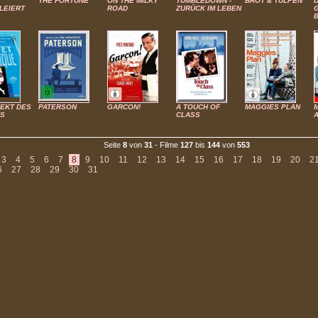
THE FORTUNE
ON THE MILKY
TUMBLEDOWN -
BROT & TULPEN
LEIERT
ROAD
ZURÜCK IM LEBEN
FEKT DES
PATERSON
GARCON!
A TOUCH OF
MAGGIES PLAN
S
CLASS
Seite
8
von
31
- Filme
127
bis
144
von
553
3
4
5
6
7
8
9
10
11
12
13
14
15
16
17
18
19
20
2
6
27
28
29
30
31