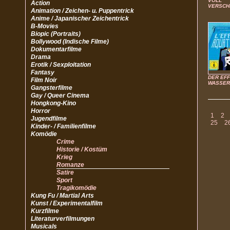
VOLL
Action
VERSCH
Animation / Zeichen- u. Puppentrick
Anime / Japanischer Zeichentrick
B-Movies
Biopic (Portraits)
Bollywood (Indische Filme)
Dokumentarfilme
Drama
Erotik / Sexploitation
Fantasy
DER EF
Film Noir
WASSER
Gangsterfilme
Gay / Queer Cinema
Hongkong-Kino
Horror
1
2
Jugendfilme
25
2
Kinder- / Familienfilme
Komödie
Crime
Historie / Kostüm
Krieg
Romanze
Satire
Sport
Tragikomödie
Kung Fu / Martial Arts
Kunst / Experimentalfilm
Kurzfilme
Literaturverfilmungen
Musicals