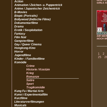
HOW TO 
Action
GIRLS A
Animation / Zeichen- u. Puppentrick
Anime / Japanischer Zeichentrick
B-Movies
Biopic (Portraits)
Bollywood (Indische Filme)
Dokumentarfilme
Drama
Erotik / Sexploitation
Fantasy
IHR WE
Film Noir
NOCH W
Gangsterfilme
Gay / Queer Cinema
Hongkong-Kino
Horror
1
2
Jugendfilme
25
2
Kinder- / Familienfilme
Komödie
Crime
Historie / Kostüm
Krieg
Romanze
Satire
Sport
Tragikomödie
Kung Fu / Martial Arts
Kunst / Experimentalfilm
Kurzfilme
Literaturverfilmungen
Musicals