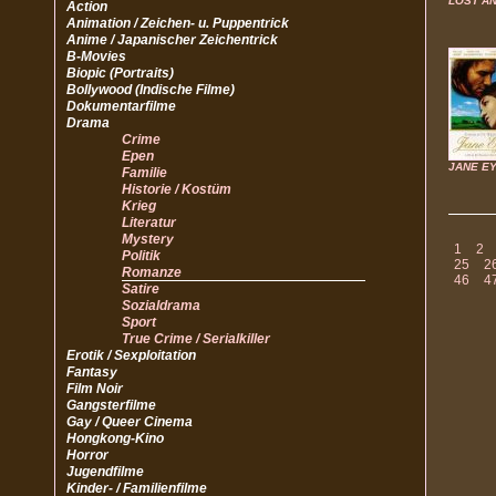
LOST A
Action
Animation / Zeichen- u. Puppentrick
Anime / Japanischer Zeichentrick
B-Movies
Biopic (Portraits)
Bollywood (Indische Filme)
Dokumentarfilme
Drama
Crime
Epen
JANE E
Familie
Historie / Kostüm
Krieg
Literatur
Mystery
1
2
Politik
25
2
Romanze
46
4
Satire
Sozialdrama
Sport
True Crime / Serialkiller
Erotik / Sexploitation
Fantasy
Film Noir
Gangsterfilme
Gay / Queer Cinema
Hongkong-Kino
Horror
Jugendfilme
Kinder- / Familienfilme