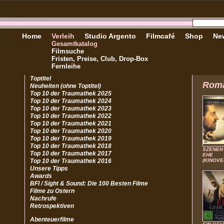
Home
Verleih
Studio Argento
Filmcafé
Shop
New
Gesamtkatalog
Filmsuche
Fristen, Preise, Club, Drop-Box
Fernleihe
Toptitel
Rom
Neuheiten (ohne Toptitel)
Top 10 der Traumathek 2025
Top 10 der Traumathek 2024
Top 10 der Traumathek 2023
Top 10 der Traumathek 2022
Top 10 der Traumathek 2021
Top 10 der Traumathek 2020
Top 10 der Traumathek 2019
Top 10 der Traumathek 2018
SZENEN
Top 10 der Traumathek 2017
EHE
Top 10 der Traumathek 2016
(KINOVE
Unsere Tipps
Awards
BFI / Sight & Sound: Die 100 Besten Filme
Filme zu Ostern
Nachrufe
Retrospektiven
Abenteuerfilme