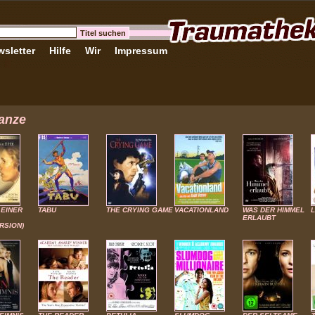
sletter
Hilfe
Wir
Impressum
anze
 EINER
TABU
THE CRYING GAME
VACATIONLAND
WAS DER HIMMEL
L
ERLAUBT
RSION)