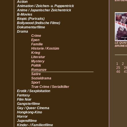
EIN GEH
Action
Animation / Zeichen- u. Puppentrick
Anime / Japanischer Zeichentrick
B-Movies
Biopic (Portraits)
Bollywood (Indische Filme)
Dokumentarfilme
Drama
Crime
Epen
LE QUAI
Familie
BRUMES
Historie / Kostüm
Krieg
Literatur
Mystery
1
2
Politik
25
2
Romanze
46
4
Satire
Sozialdrama
Sport
True Crime / Serialkiller
Erotik / Sexploitation
Fantasy
Film Noir
Gangsterfilme
Gay / Queer Cinema
Hongkong-Kino
Horror
Jugendfilme
Kinder- / Familienfilme