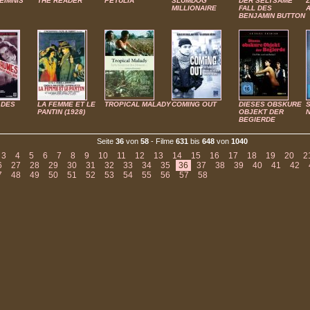
EIMNIS
THE READER
PETULIA
SLUMDOG
DER SELTSAME
Z
MILLIONAIRE
FALL DES
BENJAMIN BUTTON
 DES
LA FEMME ET LE
TROPICAL MALADY
COMING OUT
DIESES OBSKURE
S
PANTIN (1928)
OBJEKT DER
BEGIERDE
Seite
36
von
58
- Filme
631
bis
648
von
1040
3
4
5
6
7
8
9
10
11
12
13
14
15
16
17
18
19
20
2
6
27
28
29
30
31
32
33
34
35
36
37
38
39
40
41
42
7
48
49
50
51
52
53
54
55
56
57
58