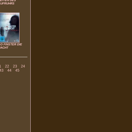
EITEN DES
AUFRUHRS
O FINSTER DIE
NACHT
1
22
23
24
43
44
45