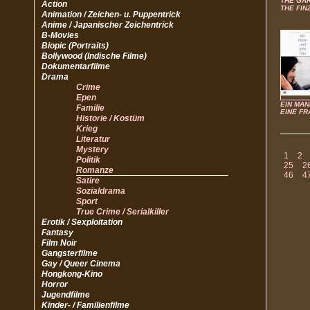
THE GA
Action
THE FIN
Animation / Zeichen- u. Puppentrick
Anime / Japanischer Zeichentrick
B-Movies
Biopic (Portraits)
Bollywood (Indische Filme)
Dokumentarfilme
Drama
Crime
Epen
EIN MAN
Familie
EINE FR
Historie / Kostüm
Krieg
Literatur
Mystery
1
2
Politik
25
2
Romanze
46
4
Satire
Sozialdrama
Sport
True Crime / Serialkiller
Erotik / Sexploitation
Fantasy
Film Noir
Gangsterfilme
Gay / Queer Cinema
Hongkong-Kino
Horror
Jugendfilme
Kinder- / Familienfilme