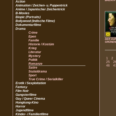
BREATH
Action
Animation / Zeichen- u. Puppentrick
Anime / Japanischer Zeichentrick
B-Movies
Biopic (Portraits)
Bollywood (Indische Filme)
Dokumentarfilme
Drama
Crime
Epen
DER DU
Familie
GRÜNEN
Historie / Kostüm
Krieg
Literatur
Mystery
1
2
Politik
25
2
Romanze
46
4
Satire
Sozialdrama
Sport
True Crime / Serialkiller
Erotik / Sexploitation
Fantasy
Film Noir
Gangsterfilme
Gay / Queer Cinema
Hongkong-Kino
Horror
Jugendfilme
Kinder- / Familienfilme