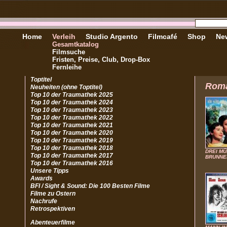
Home
Verleih
Studio Argento
Filmcafé
Shop
New
Gesamtkatalog
Filmsuche
Fristen, Preise, Club, Drop-Box
Fernleihe
Toptitel
Rom
Neuheiten (ohne Toptitel)
Top 10 der Traumathek 2025
Top 10 der Traumathek 2024
Top 10 der Traumathek 2023
Top 10 der Traumathek 2022
Top 10 der Traumathek 2021
Top 10 der Traumathek 2020
Top 10 der Traumathek 2019
Top 10 der Traumathek 2018
DREI MÜ
Top 10 der Traumathek 2017
BRUNNE
Top 10 der Traumathek 2016
Unsere Tipps
Awards
BFI / Sight & Sound: Die 100 Besten Filme
Filme zu Ostern
Nachrufe
Retrospektiven
Abenteuerfilme