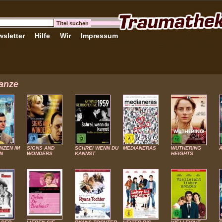
sletter
Hilfe
Wir
Impressum
anze
NZEN IM
SIGNS AND
SCHREI WENN DU
MEDIANERAS
WUTHERING
N
WONDERS
KANNST
HEIGHTS