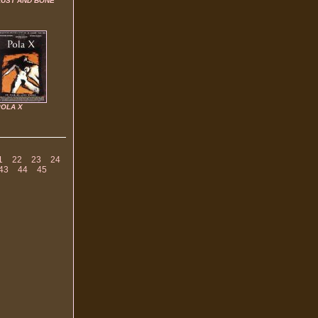
RUST AND BONE
POLA X
1
22
23
24
43
44
45