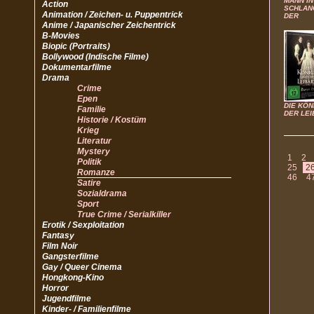
MANN IN
Action
SCHLAN
Animation / Zeichen- u. Puppentrick
DER
Anime / Japanischer Zeichentrick
B-Movies
Biopic (Portraits)
Bollywood (Indische Filme)
Dokumentarfilme
Drama
Crime
Epen
DIE KÖN
Familie
DER LEI
Historie / Kostüm
Krieg
Literatur
Mystery
1
2
Politik
25
2
Romanze
46
4
Satire
Sozialdrama
Sport
True Crime / Serialkiller
Erotik / Sexploitation
Fantasy
Film Noir
Gangsterfilme
Gay / Queer Cinema
Hongkong-Kino
Horror
Jugendfilme
Kinder- / Familienfilme