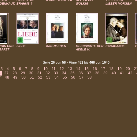
 DER
LIEBEN SIE
RYANS TOCHTER
HEITER BIS
VIELLEICHT
GENHAUT,
BRAHMS ?
WOLKIG
LIEBER MORGEN
IGIN UND
LIEBE
INNENLEBEN
GESCHICHTE DER
SARABANDE
BARZT
ADELE H.
Seite
26
von
58
- Filme
451
bis
468
von
1040
3
4
5
6
7
8
9
10
11
12
13
14
15
16
17
18
19
20
2
6
27
28
29
30
31
32
33
34
35
36
37
38
39
40
41
42
7
48
49
50
51
52
53
54
55
56
57
58