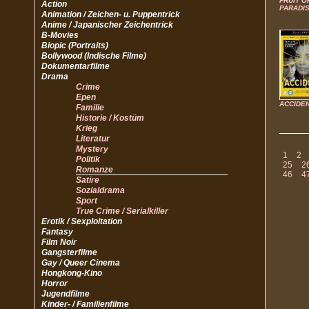
FRUIT O
Action
PARADI
Animation / Zeichen- u. Puppentrick
Anime / Japanischer Zeichentrick
B-Movies
Biopic (Portraits)
Bollywood (Indische Filme)
Dokumentarfilme
Drama
Crime
Epen
ACCIDE
Familie
Historie / Kostüm
Krieg
Literatur
Mystery
1
2
Politik
25
2
Romanze
46
4
Satire
Sozialdrama
Sport
True Crime / Serialkiller
Erotik / Sexploitation
Fantasy
Film Noir
Gangsterfilme
Gay / Queer Cinema
Hongkong-Kino
Horror
Jugendfilme
Kinder- / Familienfilme