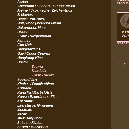
HORROR
Action
FROM T
Animation / Zeichen- u. Puppentrick
Anime / Japanischer Zeichentrick
B-Movies
Biopic (Portraits)
Bollywood (Indische Filme)
Dokumentarfilme
Drama
Erotik / Sexploitation
Fantasy
GORE W
Film Noir
Gangsterfilme
Gay / Queer Cinema
Hongkong-Kino
Horror
1
2
Drama
Komödie
Trash / Sleaze
Jugendfilme
Kinder- / Familienfilme
Komödie
Kung Fu / Martial Arts
Kunst / Experimentalfilm
Kurzfilme
Literaturverfilmungen
Musicals
Musik
New Hollywood
Science Fiction
Serien / Miniserien