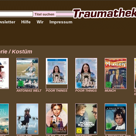
sletter
Hilfe
Wir
Impressum
orie / Kostüm
ANTONIAS WELT
POOR THINGS
POOR THINGS
MUNCH