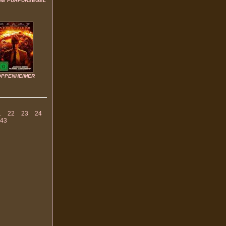
DIE PURPURSEGEL
OPPENHEIMER
1
22
23
24
43