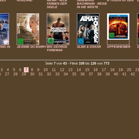
NZES
GODLAND
HILMA - ALLE
INGEBORG
A TOUCH OF ZEN
FARBEN DER
BACHMANN - REISE
SEELE
IN DIE WÜSTE
ING IN
JEANNE DU BARRY
BIG GEORGE
ALMA & OSKAR
OPPENHEIMER
FOREMAN
Seite
7
von
43
- Filme
109
bis
126
von
773
3
4
5
6
7
8
9
10
11
12
13
14
15
16
17
18
19
20
2
6
27
28
29
30
31
32
33
34
35
36
37
38
39
40
41
42