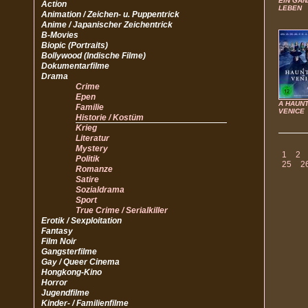
EIN GA
Action
LEBEN
Animation / Zeichen- u. Puppentrick
Anime / Japanischer Zeichentrick
B-Movies
Biopic (Portraits)
Bollywood (Indische Filme)
Dokumentarfilme
Drama
Crime
Epen
A HAUNT
Familie
VENICE
Historie / Kostüm
Krieg
Literatur
Mystery
1
2
Politik
25
2
Romanze
Satire
Sozialdrama
Sport
True Crime / Serialkiller
Erotik / Sexploitation
Fantasy
Film Noir
Gangsterfilme
Gay / Queer Cinema
Hongkong-Kino
Horror
Jugendfilme
Kinder- / Familienfilme