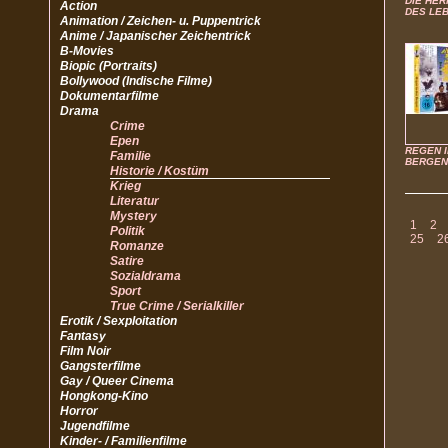
DIE HER
Action
DES LE
Animation / Zeichen- u. Puppentrick
Anime / Japanischer Zeichentrick
B-Movies
Biopic (Portraits)
Bollywood (Indische Filme)
Dokumentarfilme
Drama
Crime
Epen
REGEN I
Familie
BERGEN
Historie / Kostüm
Krieg
Literatur
Mystery
1
2
Politik
25
2
Romanze
Satire
Sozialdrama
Sport
True Crime / Serialkiller
Erotik / Sexploitation
Fantasy
Film Noir
Gangsterfilme
Gay / Queer Cinema
Hongkong-Kino
Horror
Jugendfilme
Kinder- / Familienfilme