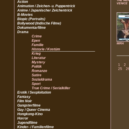
THE ME
Action
VENICE
Animation / Zeichen- u. Puppentrick
Anime / Japanischer Zeichentrick
B-Movies
Biopic (Portraits)
Bollywood (Indische Filme)
Dokumentarfilme
Drama
Crime
Epen
MIRA
Familie
Historie / Kostüm
Krieg
Literatur
Mystery
1
2
Politik
25
2
Romanze
Satire
Sozialdrama
Sport
True Crime / Serialkiller
Erotik / Sexploitation
Fantasy
Film Noir
Gangsterfilme
Gay / Queer Cinema
Hongkong-Kino
Horror
Jugendfilme
Kinder- / Familienfilme